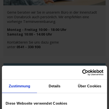
Gerne beraten wir Sie in unserem Büro in der Innenstadt
von Osnabrück auch persönlich. Wir empfehlen eine
vorherige Terminvereinbarung.
Montag - Freitag 10:00 - 18:00 Uhr
Samstag 10:00 - 14:00 Uhr
Kontaktieren Sie uns dazu gerne
unter
0541 - 330 930
.
Telefonische Beratung & Buchung
Zustimmung
Details
Über Cookies
Diese Webseite verwendet Cookies