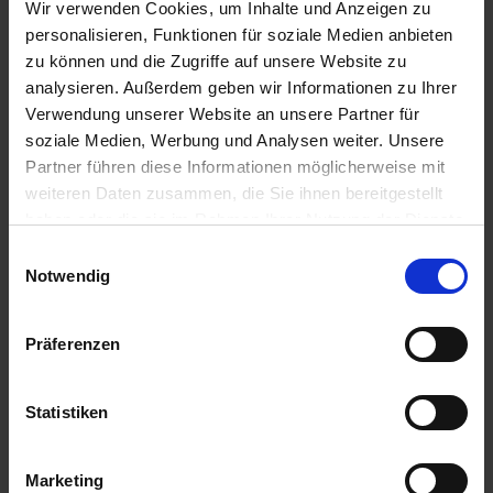
Wir verwenden Cookies, um Inhalte und Anzeigen zu
personalisieren, Funktionen für soziale Medien anbieten
zu können und die Zugriffe auf unsere Website zu
analysieren. Außerdem geben wir Informationen zu Ihrer
Verwendung unserer Website an unsere Partner für
soziale Medien, Werbung und Analysen weiter. Unsere
Montag - Freitag 08:30 - 18:30 Uhr
Partner führen diese Informationen möglicherweise mit
Samstag 10:00 - 14:00 Uhr
weiteren Daten zusammen, die Sie ihnen bereitgestellt
Telefon: 0541 - 330 93 0
haben oder die sie im Rahmen Ihrer Nutzung der Dienste
Rufen Sie uns an oder benutzen Sie unser
Kontaktformular
.
gesammelt haben.
Einwilligungsauswahl
Notwendig
Präferenzen
PREMIUMclub Partner by AIDA & Costa
Statistiken
Marketing