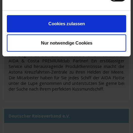
Cookies zulassen
Nur notwendige Cookies
Seit Beginn ist die Astoria Reisebüro GmbH dank Ihnen
AIDA & Costa PREMIUMclub Partner! Ein erstklassiger
Service und herausragende Produktkenntnisse macht die
Astoria Kreuzfahrten-Zentrale zu Ihren Helden der Meere.
Die Mitarbeiter haben für Sie jedes Schiff der AIDA Flotte
unter die Lupe genommen und unterstützen Sie gerne bei
der Suche nach Ihrem perfekten Kussmundschiff.
Deutscher Reiseverband e.V.