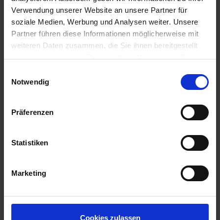
All-Inclusive
Verwendung unserer Website an unsere Partner für
1.229,-
INNENKABINE
soziale Medien, Werbung und Analysen weiter. Unsere
ab €
Partner führen diese Informationen möglicherweise mit
Zum Angebot
weiteren Daten zusammen, die Sie ihnen bereitgestellt
haben oder die sie im Rahmen Ihrer Nutzung der Dienste
gesammelt haben.
Einwilligungsauswahl
Mein Schiff 5
» 14 Tage Vielfalt des
Notwendig
östlichen Mittelmeers
14. AUG 2026
BIS
28. AUG 2026
AB/BIS HERAKLION
Präferenzen
(KRETA)
Statistiken
Marketing
Cookies zulassen