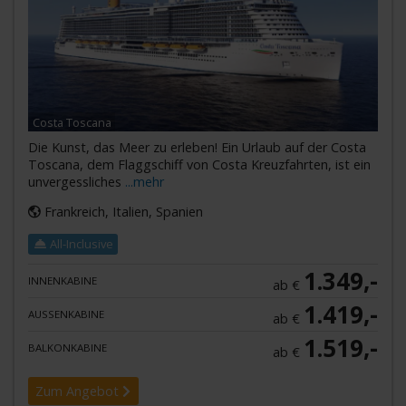
Costa Toscana
Die Kunst, das Meer zu erleben! Ein Urlaub auf der Costa
Toscana, dem Flaggschiff von Costa Kreuzfahrten, ist ein
unvergessliches
...mehr
Frankreich, Italien, Spanien
All-Inclusive
1.349,-
INNENKABINE
ab €
1.419,-
AUSSENKABINE
ab €
1.519,-
BALKONKABINE
ab €
Zum Angebot