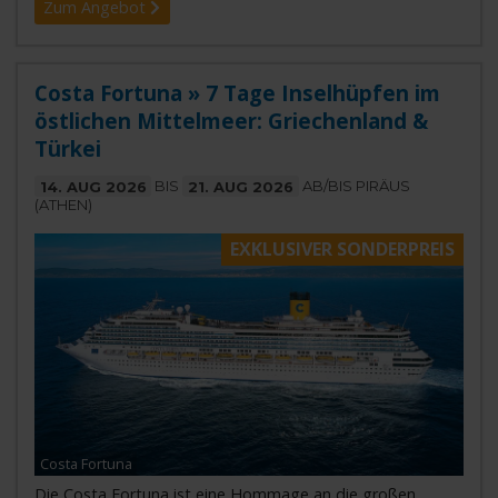
Zum Angebot
Costa Fortuna » 7 Tage Inselhüpfen im
östlichen Mittelmeer: Griechenland &
Türkei
14. AUG 2026
BIS
21. AUG 2026
AB/BIS PIRÄUS
(ATHEN)
EXKLUSIVER SONDERPREIS
Costa Fortuna
Die Costa Fortuna ist eine Hommage an die großen