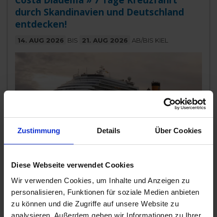
durch Skandinavien und Deutschland
entdecken!
14. AUG 2026
BIS
21. AUG 2026
AB/BIS KIEL
Zustimmung
Details
Über Cookies
Costa Diadema
Diese Webseite verwendet Cookies
Mit italienischem Flair bringt die Costa Diadema seit 2014
ihre Gäste zu den schönsten Urlaubszielen. An Bord
Wir verwenden Cookies, um Inhalte und Anzeigen zu
erleben Sie La Dol
...mehr
personalisieren, Funktionen für soziale Medien anbieten
Dänemark, Deutschland, Norwegen
zu können und die Zugriffe auf unsere Website zu
analysieren. Außerdem geben wir Informationen zu Ihrer