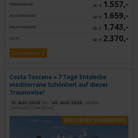
1.557,-
INNENKABINE
ab €
1.659,-
AUSSENKABINE
ab €
1.743,-
BALKONKABINE
ab €
2.370,-
SUITE
ab €
Zum Angebot
Costa Toscana » 7 Tage Entdecke
mediterrane Schönheit auf dieser
Traumreise!
13. AUG 2026
BIS
20. AUG 2026
AB/BIS
CIVITAVECCHIA (ROM)
EXKLUSIVER SONDERPREIS