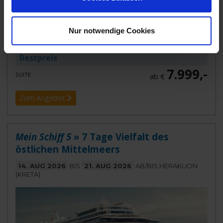
Mein Schiff 5
Nur notwendige Cookies
Griechenland, Italien, Türkei
Bestpreis
7.999,-
SUITE
ab €
Zum Angebot
Mein Schiff 5
» 7 Tage Vielfalt des
östlichen Mittelmeers
14. AUG 2026
BIS
21. AUG 2026
AB/BIS HERAKLION
(KRETA)