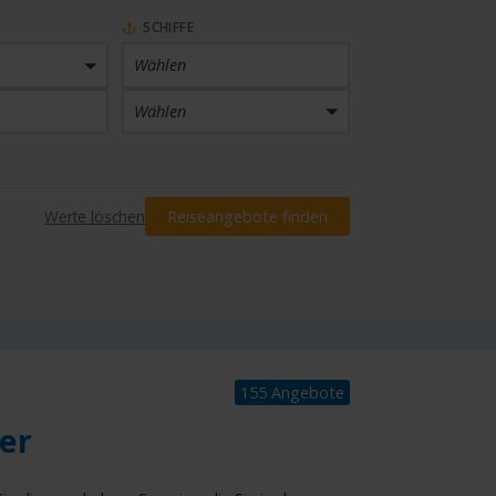
SCHIFFE
Wählen
Wählen
PREIS
Werte löschen
Reiseangebote finden
Preis eingrenzen
INKLUSIVLEISTUNGEN
Wählen
155 Angebote
er