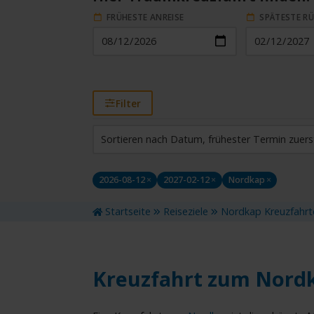
FRÜHESTE ANREISE
SPÄTESTE R
Filter
HAFEN (VIA)
ST
Sortieren nach Datum, frühester Termin zuers
Alle
Alle
2026-08-12
×
2027-02-12
×
Nordkap
×
REISEDAUER
REI
Reisedauer eingrenzen
Wähl
Startseite
Reiseziele
Nordkap Kreuzfahrt
Kreuzfahrt zum Nordk