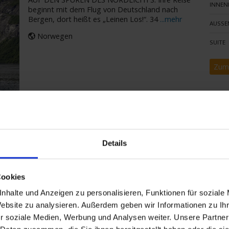
INNEN
beginnt mit dem Flug von Deutschland nach
Bergen, dort heißt es „Leinen Los!“. 34
...mehr
AUSSE
Norwegen
SUITE
Zum
he Postschiffroute
BERGEN
Details
AUF DEN SPUREN DES NORDLICHTS: Ihre Reise
INNEN
beginnt mit dem Flug von Deutschland nach
Bergen, dort heißt es „Leinen Los!“. 34
...mehr
Cookies
AUSSE
Norwegen
nhalte und Anzeigen zu personalisieren, Funktionen für soziale
SUITE
Website zu analysieren. Außerdem geben wir Informationen zu I
r soziale Medien, Werbung und Analysen weiter. Unsere Partner
Zum