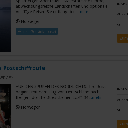
Spitzbergen-Abenteuer - Majestätische Fjorde,
INNEN
abwechslungsreiche Landschaften und optionale
Ausflüge Reisen Sie entlang der
...mehr
AUSSE
Norwegen
SUITE
Inkl. Getränkepaket
Zum
e Postschiffroute
BERGEN
AUF DEN SPUREN DES NORDLICHTS: Ihre Reise
INNEN
beginnt mit dem Flug von Deutschland nach
Bergen, dort heißt es „Leinen Los!“. 34
...mehr
AUSSE
Norwegen
SUITE
Zum