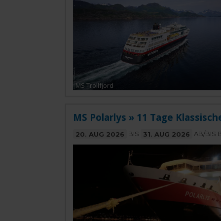
MS Trollfjord
MS Polarlys » 11 Tage Klassisch
20. AUG 2026
BIS
31. AUG 2026
AB/BIS 