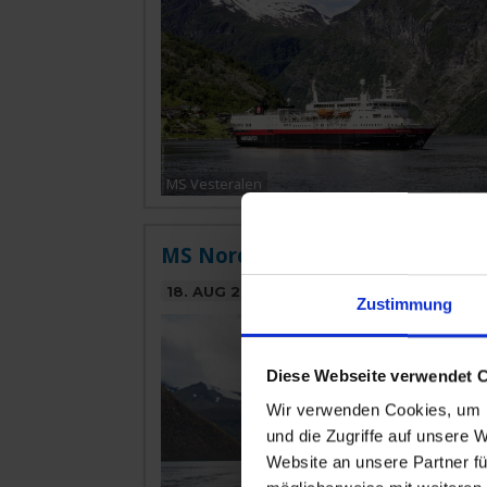
MS Vesteralen
MS Nordkapp » 11 Tage Klassisc
18. AUG 2026
BIS
29. AUG 2026
AB/BIS 
Zustimmung
Diese Webseite verwendet 
Wir verwenden Cookies, um I
und die Zugriffe auf unsere 
Website an unsere Partner fü