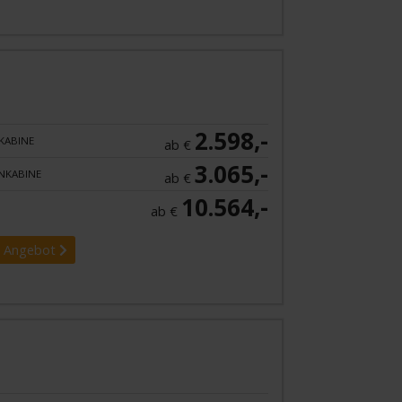
2.598,-
KABINE
ab €
3.065,-
NKABINE
ab €
10.564,-
ab €
 Angebot