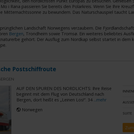
öglichkeit, den nördlichsten Punkt Europas zu besuchen. Genießen S
 Mo i Rana passieren Sie bereits den Polarkreis. Wenn Sie Ihre Kre
 die Mitternachtssonne zu bewundern. Das Naturschauspiel taucht L
sprünglichen Landschaft Norwegens verzaubern. Die Fjordlandschaft
hören
Bergen
, Trondheim sowie Tromsø. Ein weiteres beliebtes Ausflu
aturerbe gehört. Der Ausflug zum Nordkap selbst startet in dem kl
pe.
che Postschiffroute
BERGEN
AUF DEN SPUREN DES NORDLICHTS: Ihre Reise
INNEN
beginnt mit dem Flug von Deutschland nach
Bergen, dort heißt es „Leinen Los!“. 34
...mehr
AUSSE
Norwegen
SUITE
Zum