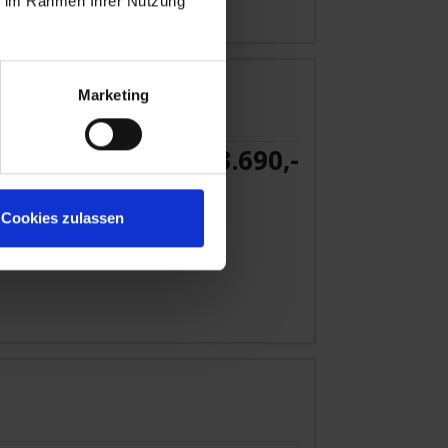
ie im Rahmen Ihrer Nutzung
Marketing
3.690,-
NKABINE
ab €
 Angebot
Cookies zulassen