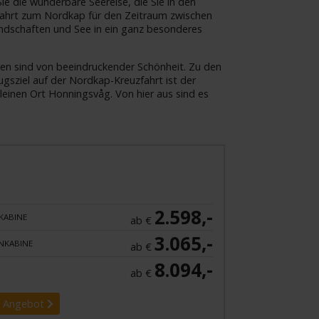
ie die wunderbare Seereise, die Sie in den
uzfahrt zum Nordkap für den Zeitraum zwischen
andschaften und See in ein ganz besonderes
en sind von beeindruckender Schönheit. Zu den
gsziel auf der Nordkap-Kreuzfahrt ist der
einen Ort Honningsvåg. Von hier aus sind es
2.598,-
KABINE
ab €
3.065,-
NKABINE
ab €
8.094,-
ab €
 Angebot