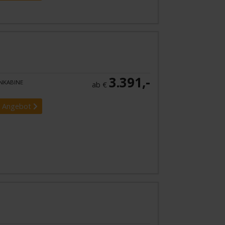
3.391,-
NKABINE
ab €
 Angebot