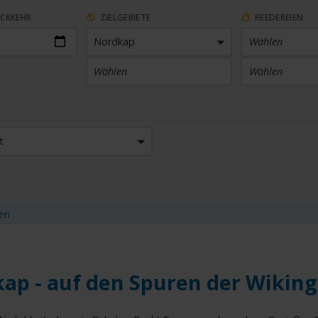
ÜCKKEHR
ZIELGEBIETE
REEDEREIEN
Nordkap
Wählen
Wählen
Wählen
ARTHAFEN
KABINENKATEGORIE
t
 Häfen
Wählen
SETHEMEN
SAISON
en
Wählen
en
ap - auf den Spuren der Wiking