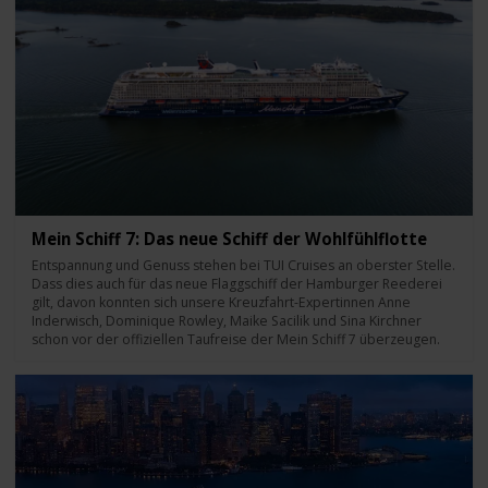
Mein Schiff 7: Das neue Schiff der Wohlfühlflotte
Entspannung und Genuss stehen bei TUI Cruises an oberster Stelle.
Dass dies auch für das neue Flaggschiff der Hamburger Reederei
gilt, davon konnten sich unsere Kreuzfahrt-Expertinnen Anne
Inderwisch, Dominique Rowley, Maike Sacilik und Sina Kirchner
schon vor der offiziellen Taufreise der Mein Schiff 7 überzeugen.