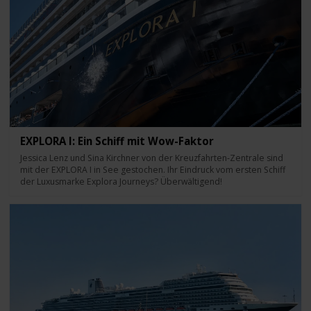
EXPLORA I: Ein Schiff mit Wow-Faktor
Jessica Lenz und Sina Kirchner von der Kreuzfahrten-Zentrale sind
mit der EXPLORA I in See gestochen. Ihr Eindruck vom ersten Schiff
der Luxusmarke Explora Journeys? Überwältigend!