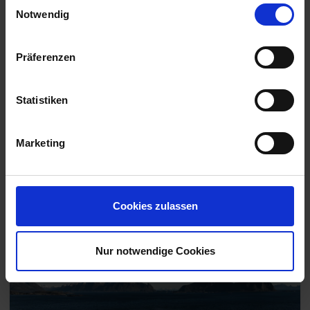
Einwilligungsauswahl
Notwendig
Präferenzen
Statistiken
Marketing
Früher als gedacht
Mein Schiff-Fans können sich freuen: Der Neubau soll früher in See
stechen als ursprünglich geplant. Die erste aktuell buchbare Reise
ist eine zehntägige Kreuzfahrt durchs westliche Mittelmeer, die am
Cookies zulassen
9. und 10. Juli 2026 in Palma de Mallorca beginnt.
Nur notwendige Cookies