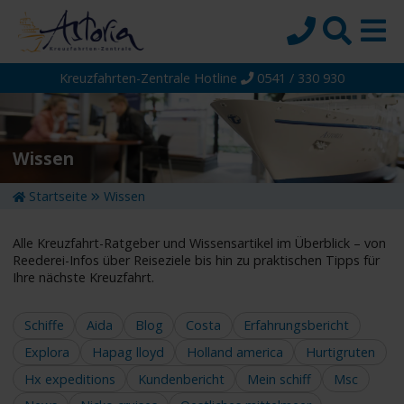
Kreuzfahrten-Zentrale Hotline
0541 / 330 930
Startseite
Top-Angebote
Reiseziele
Wissen
Themen
Startseite
Wissen
Reedereien
Alle Kreuzfahrt-Ratgeber und Wissensartikel im Überblick – von
Schiffe
Reederei-Infos über Reiseziele bis hin zu praktischen Tipps für
Ihre nächste Kreuzfahrt.
Über uns
Wissen
Schiffe
Aida
Blog
Costa
Erfahrungsbericht
Explora
Hapag lloyd
Holland america
Hurtigruten
Suche
Hx expeditions
Kundenbericht
Mein schiff
Msc