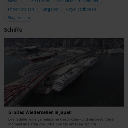
News
Nicko cruises
Oestliches mittelmeer
Phoenixreisen
Ratgeber
Royal caribbean
Singlereisen
Schiffe
Großes Wiedersehen in Japan
Drei Schiffe, eine gemeinsame Geschichte – und ein besonderer
Moment im Hafen von Kobe. Die MS Amadea hat ihre