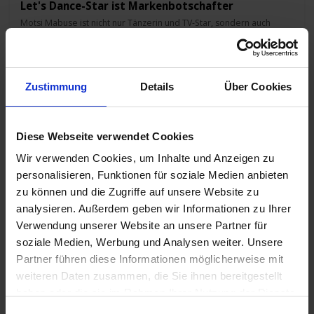
Let's Dance-Star ist Markenbotschafter
Motsi Mabuse ist nicht nur Tänzerin und TV-Star, sondern auch
Markenbotschafterin von Norwegian Cruise Line in Deutschland.
Jetzt hat sie sich auf der neuen Norwegian Aqua umgesehen und
verrät ihre Lieblingsplätze an Bord.
Zustimmung
Details
Über Cookies
Diese Webseite verwendet Cookies
Wir verwenden Cookies, um Inhalte und Anzeigen zu
personalisieren, Funktionen für soziale Medien anbieten
zu können und die Zugriffe auf unsere Website zu
analysieren. Außerdem geben wir Informationen zu Ihrer
Verwendung unserer Website an unsere Partner für
soziale Medien, Werbung und Analysen weiter. Unsere
Partner führen diese Informationen möglicherweise mit
Alaaf und Helau auf der Mein Schiff 7
weiteren Daten zusammen, die Sie ihnen bereitgestellt
Die beliebte Eventreise „Jeckliner“ geht in die sechste Runde und
stimmt auf die Karnevalssession 2026 ein. Mit Top Acts wie den
haben oder die sie im Rahmen Ihrer Nutzung der Dienste
Höhnern und reichlich Kölsch an Bord wird die Ostsee vier Tage zur
gesammelt haben.
Karnevalshochburg.