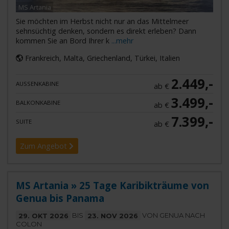
MS Artania
Sie möchten im Herbst nicht nur an das Mittelmeer
sehnsüchtig denken, sondern es direkt erleben? Dann
kommen Sie an Bord Ihrer k
...mehr
Frankreich, Malta, Griechenland, Türkei, Italien
2.449,-
AUSSENKABINE
ab €
3.499,-
BALKONKABINE
ab €
7.399,-
SUITE
ab €
Zum Angebot
MS Artania » 25 Tage Karibikträume von
Genua bis Panama
29. OKT 2026
BIS
23. NOV 2026
VON GENUA NACH
COLON