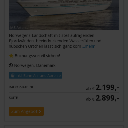
MS Artania
Norwegens Landschaft mit steil aufragenden
Fjordwänden, beeindruckenden Wasserfällen und
hübschen Örtchen lässt sich ganz kom
...mehr
Buchungsvorteil sichern!
Norwegen, Dänemark
Inkl. Bahn An- und Abreise
2.199,-
BALKONKABINE
ab €
2.899,-
SUITE
ab €
Zum Angebot