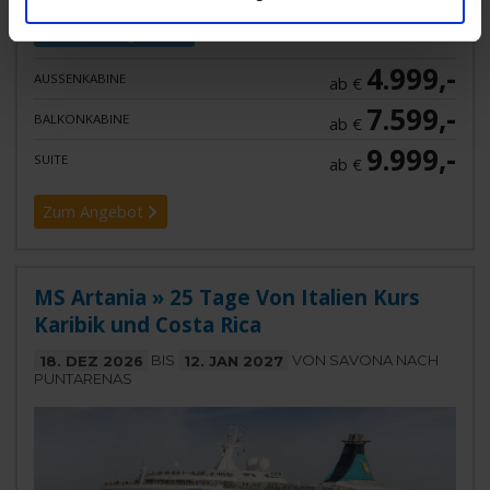
Geburtstags-Bonus
4.999,-
AUSSENKABINE
ab €
7.599,-
BALKONKABINE
ab €
9.999,-
SUITE
ab €
Zum Angebot
MS Artania » 25 Tage Von Italien Kurs
Karibik und Costa Rica
18. DEZ 2026
BIS
12. JAN 2027
VON SAVONA NACH
PUNTARENAS