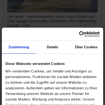
MS Artania
Die Karibik – sonnenverwöhnte Inseln, bunte Städte und
Orte, üppiges Grün in allen Variationen, feine weißsandige
Strände
...mehr
Jetzt Buchungsvorteile sichern!
Italien, Spanien, Portugal, Karibik, Marokko
Zustimmung
Details
Über Cookies
Geburtstags-Bonus
8.599,-
AUSSENKABINE
ab €
Diese Webseite verwendet Cookies
13.599,-
BALKONKABINE
ab €
Wir verwenden Cookies, um Inhalte und Anzeigen zu
18.399,-
SUITE
personalisieren, Funktionen für soziale Medien anbieten
ab €
zu können und die Zugriffe auf unsere Website zu
Zum Angebot
analysieren. Außerdem geben wir Informationen zu Ihrer
Verwendung unserer Website an unsere Partner für
soziale Medien, Werbung und Analysen weiter. Unsere
Partner führen diese Informationen möglicherweise mit