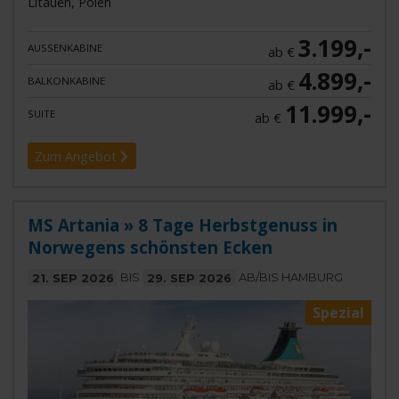
Litauen, Polen
3.199,-
AUSSENKABINE
ab €
4.899,-
BALKONKABINE
ab €
11.999,-
SUITE
ab €
Zum Angebot
MS Artania » 8 Tage Herbstgenuss in
Norwegens schönsten Ecken
21. SEP 2026
BIS
29. SEP 2026
AB/BIS HAMBURG
Spezial