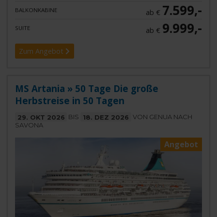
7.599,-
BALKONKABINE
ab €
9.999,-
SUITE
ab €
Zum Angebot
MS Artania » 50 Tage Die große
Herbstreise in 50 Tagen
29. OKT 2026
BIS
18. DEZ 2026
VON GENUA NACH
SAVONA
Angebot