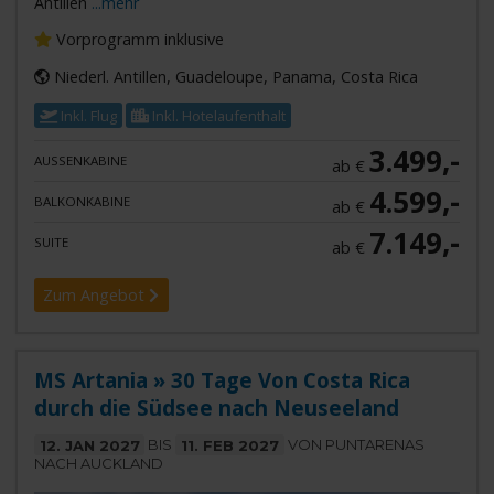
Antillen
...mehr
Vorprogramm inklusive
Niederl. Antillen, Guadeloupe, Panama, Costa Rica
Inkl. Flug
Inkl. Hotelaufenthalt
3.499,-
AUSSENKABINE
ab €
4.599,-
BALKONKABINE
ab €
7.149,-
SUITE
ab €
Zum Angebot
MS Artania » 30 Tage Von Costa Rica
durch die Südsee nach Neuseeland
12. JAN 2027
BIS
11. FEB 2027
VON PUNTARENAS
NACH AUCKLAND