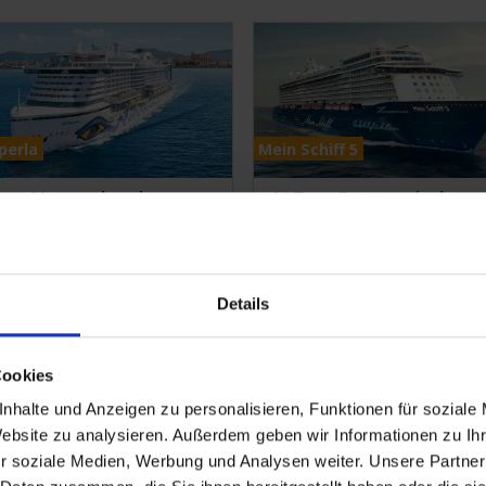
perla
Mein Schiff 5
age Metropolen ab
14 Tage Festtage in der
mburg
Karibik
bis Hamburg
ab/bis La Romana
ermine von Aug. 2026 bis Okt.
am 16. Dezember 2026
6
Details
ab
€ 879,-
Details
ab
€ 2.899,-
Deta
Cookies
nhalte und Anzeigen zu personalisieren, Funktionen für soziale
Website zu analysieren. Außerdem geben wir Informationen zu I
r soziale Medien, Werbung und Analysen weiter. Unsere Partner