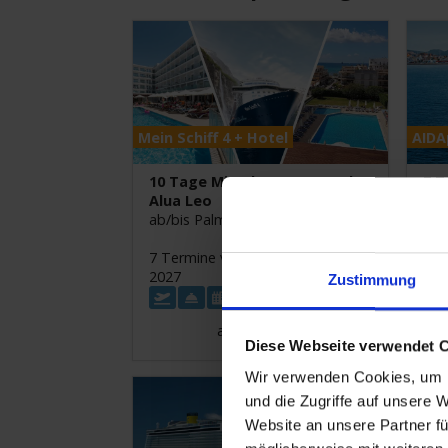
Mein Schiff 4 + Hotel
AIDA
10 Tage Mittelmeer & Hotel
7 T
Alua Leo
Ha
ab/bis Palma de Mallorca
ab/
7 Termine von Nov. 2026 bis Feb.
5 T
2027
202
Zustimmung
ab
€ 1.499,-
Details
Diese Webseite verwendet 
Wir verwenden Cookies, um I
und die Zugriffe auf unsere 
Website an unsere Partner fü