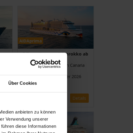
AIDAprima
7 Tage Kanaren & Marokko ab
Gran Canaria
ab/bis Las Palmas/Gran Canaria
2 Termine im November 2026
Über Cookies
ils
ab
€ 579,-
Details
 Medien anbieten zu können
hrer Verwendung unserer
 führen diese Informationen