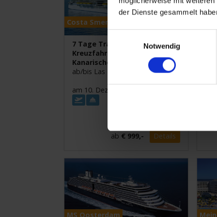
möglicherweise mit weiteren
der Dienste gesammelt habe
Costa Smeralda
Cost
Einwilligungsauswahl
7 Tage Traumhafte
7 T
Notwendig
Kreuzfahrt durch die
Sch
Kanarischen Inseln.
Gro
ab/bis Las Palmas (Gran Canaria)
Sch
ab/
am 10. Dezember 2026
am 
L
ab
€ 999,-
Details
MS Oosterdam
Mein