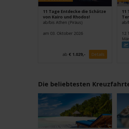
11 Tage Entdecke die Schätze
11 
von Kairo und Rhodos!
Ten
ab/bis Athen (Piräus)
ab/
am 03. Oktober 2026
12 
Mär
ab
€ 1.029,-
Details
Die beliebtesten Kreuzfahrt