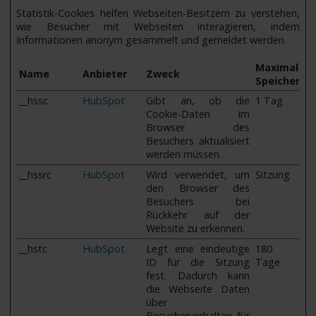
Statistik-Cookies helfen Webseiten-Besitzern zu verstehen,
wie Besucher mit Webseiten interagieren, indem
Informationen anonym gesammelt und gemeldet werden.
Maximale
Name
Anbieter
Zweck
Speicherda
__hssc
HubSpot
Gibt an, ob die
1 Tag
Cookie-Daten im
Browser des
Besuchers aktualisiert
werden müssen.
__hssrc
HubSpot
Wird verwendet, um
Sitzung
den Browser des
Besuchers bei
Rückkehr auf der
Website zu erkennen.
__hstc
HubSpot
Legt eine eindeutige
180
ID für die Sitzung
Tage
fest. Dadurch kann
die Webseite Daten
über
Besucherverhalten für