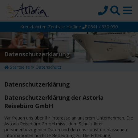
Kreuzfahrten-Zentrale Hotline
0541 / 330 930
Startseite
Top-Angebote
Reiseziele
Datenschutzerklärung
Themen
Startseite
Datenschutz
Reedereien
Datenschutzerklärung
Schiffe
Datenschutzerklärung der Astoria
Über uns
Reisebüro GmbH
Wissen
Wir freuen uns über Ihr Interesse an unserem Unternehmen. Die
Suche
Astoria Reisebüro GmbH misst dem Schutz Ihrer
personenbezogenen Daten und den uns sonst überlassenen
Informationen höchste Bedeutung zu. Die Erhebung,