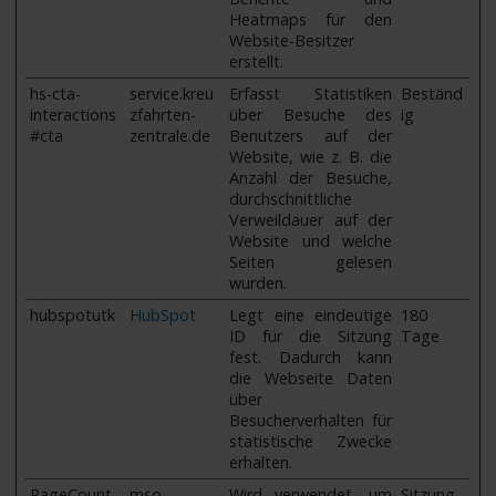
Heatmaps für den
Website-Besitzer
erstellt.
hs-cta-
service.kreu
Erfasst Statistiken
Beständ
interactions
zfahrten-
über Besuche des
ig
#cta
zentrale.de
Benutzers auf der
Website, wie z. B. die
Anzahl der Besuche,
durchschnittliche
Verweildauer auf der
Website und welche
Seiten gelesen
wurden.
hubspotutk
HubSpot
Legt eine eindeutige
180
ID für die Sitzung
Tage
fest. Dadurch kann
die Webseite Daten
über
Besucherverhalten für
statistische Zwecke
erhalten.
PageCount
mso-
Wird verwendet, um
Sitzung