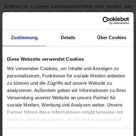
Erfahren Sie in unserer Datenschutzrichtlinie mehr darüber, wer
wir sind, wie Sie uns kontaktieren können und wie wir
personenbezogene Daten verarbeiten.
Bitte geben Sie Ihre Einwilligungs-ID und das Datum an, wenn
Sie uns bezüglich Ihrer Einwilligung kontaktieren.
Zustimmung
Details
Über Cookies
Ihre Einwilligung trifft auf die folgenden Domains zu:
service.kreuzfahrten-zentrale.de, kreuzfahrten-zentrale.de
Diese Webseite verwendet Cookies
Ihr aktueller Zustand: Ablehnen.
Einwilligung ändern
Wir verwenden Cookies, um Inhalte und Anzeigen zu
personalisieren, Funktionen für soziale Medien anbieten
Die Cookie-Erklärung wurde das letzte Mal am 21/07/2026 von
zu können und die Zugriffe auf unsere Website zu
Cookiebot
aktualisiert:
analysieren. Außerdem geben wir Informationen zu Ihrer
Verwendung unserer Website an unsere Partner für
Notwendig (15)
soziale Medien, Werbung und Analysen weiter. Unsere
Notwendige Cookies helfen dabei, eine Webseite nutzbar zu
Partner führen diese Informationen möglicherweise mit
machen, indem sie Grundfunktionen wie Seitennavigation
und Zugriff auf sichere Bereiche der Webseite ermöglichen.
weiteren Daten zusammen, die Sie ihnen bereitgestellt
Die Webseite kann ohne diese Cookies nicht richtig
haben oder die sie im Rahmen Ihrer Nutzung der Dienste
funktionieren.
gesammelt haben.