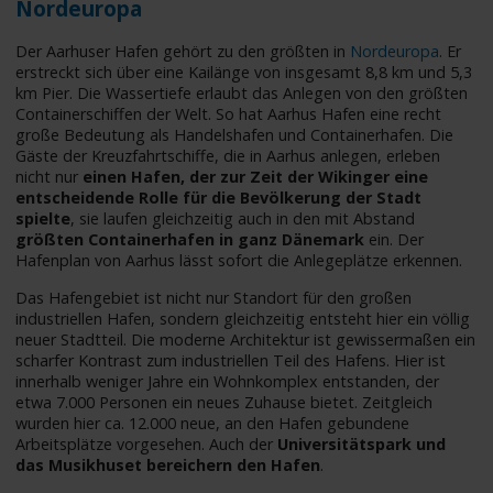
Nordeuropa
Der Aarhuser Hafen gehört zu den größten in
Nordeuropa
. Er
erstreckt sich über eine Kailänge von insgesamt 8,8 km und 5,3
km Pier. Die Wassertiefe erlaubt das Anlegen von den größten
Containerschiffen der Welt. So hat Aarhus Hafen eine recht
große Bedeutung als Handelshafen und Containerhafen. Die
Gäste der Kreuzfahrtschiffe, die in Aarhus anlegen, erleben
nicht nur
einen Hafen, der zur Zeit der Wikinger eine
entscheidende Rolle für die Bevölkerung der Stadt
spielte
, sie laufen gleichzeitig auch in den mit Abstand
größten Containerhafen in ganz Dänemark
ein. Der
Hafenplan von Aarhus lässt sofort die Anlegeplätze erkennen.
Das Hafengebiet ist nicht nur Standort für den großen
industriellen Hafen, sondern gleichzeitig entsteht hier ein völlig
neuer Stadtteil. Die moderne Architektur ist gewissermaßen ein
scharfer Kontrast zum industriellen Teil des Hafens. Hier ist
innerhalb weniger Jahre ein Wohnkomplex entstanden, der
etwa 7.000 Personen ein neues Zuhause bietet. Zeitgleich
wurden hier ca. 12.000 neue, an den Hafen gebundene
Arbeitsplätze vorgesehen. Auch der
Universitätspark und
das Musikhuset bereichern den Hafen
.