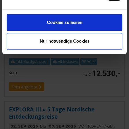
EXPLORA III
Cookies zulassen
Die EXPLORA III, das neueste und erste mit Flüssigerdgas
betriebene Schiff der Luxusflotte, ist eine Oase auf See,
die dank durch
...mehr
Nur notwendige Cookies
Dänemark, Deutschland, Island, Norwegen, Schweden,
Vereinigtes Königreich
Inkl. Bordguthaben
All-Inclusive
Wi-Fi
12.530,-
SUITE
ab €
Zum Angebot
EXPLORA III » 5 Tage Nordische
Entdeckungsreise
02. SEP 2026
BIS
07. SEP 2026
VON KOPENHAGEN