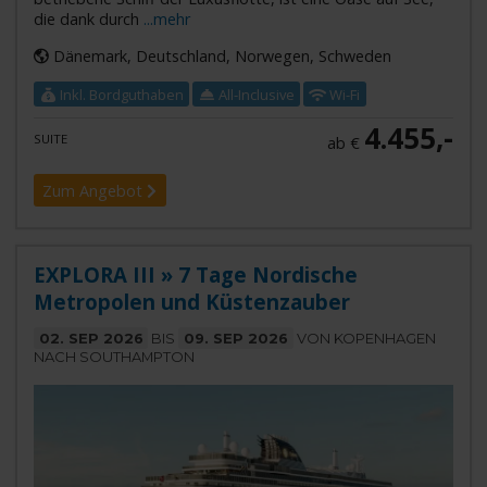
die dank durch
...mehr
Dänemark, Deutschland, Norwegen, Schweden
Inkl. Bordguthaben
All-Inclusive
Wi-Fi
4.455,-
SUITE
ab €
Zum Angebot
EXPLORA III » 7 Tage Nordische
Metropolen und Küstenzauber
02. SEP 2026
BIS
09. SEP 2026
VON KOPENHAGEN
NACH SOUTHAMPTON