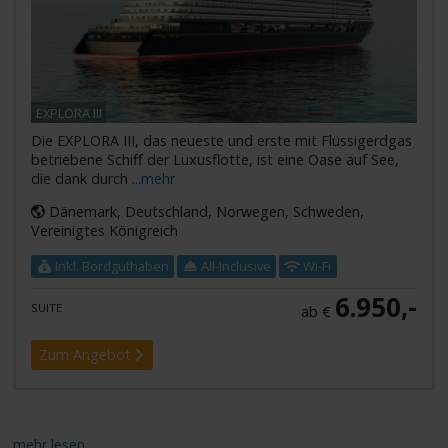
EXPLORA III
Die EXPLORA III, das neueste und erste mit Flüssigerdgas
betriebene Schiff der Luxusflotte, ist eine Oase auf See,
die dank durch
...mehr
Dänemark, Deutschland, Norwegen, Schweden,
Vereinigtes Königreich
Inkl. Bordguthaben
All-Inclusive
Wi-Fi
6.950,-
SUITE
ab €
Zum Angebot
...
mehr lesen