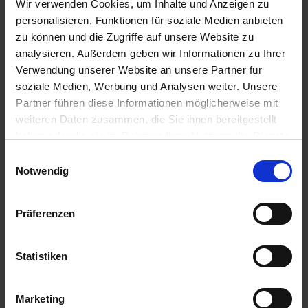
Wir verwenden Cookies, um Inhalte und Anzeigen zu
Inkl. Bordguthaben
All-Inclusive
Wi-Fi
personalisieren, Funktionen für soziale Medien anbieten
12.530,-
SUITE
ab €
zu können und die Zugriffe auf unsere Website zu
analysieren. Außerdem geben wir Informationen zu Ihrer
Zum Angebot
Verwendung unserer Website an unsere Partner für
soziale Medien, Werbung und Analysen weiter. Unsere
Partner führen diese Informationen möglicherweise mit
EXPLORA III » 15 Tage Nordische
weiteren Daten zusammen, die Sie ihnen bereitgestellt
Entdeckungsreise: Kultur und Natur im
haben oder die sie im Rahmen Ihrer Nutzung der Dienste
Wandel
gesammelt haben.
Einwilligungsauswahl
Notwendig
02. SEP 2026
BIS
17. SEP 2026
VON KOPENHAGEN
NACH REYKJAVIK
Präferenzen
INVITATION TO CELEBRATE
Statistiken
Marketing