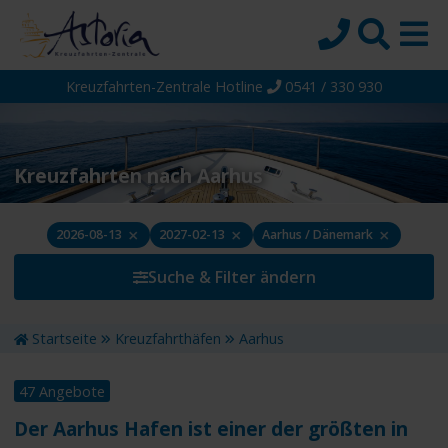
Kreuzfahrten-Zentrale Hotline
0541 / 330 930
Startseite
Top-Angebote
Reiseziele
Kreuzfahrten nach Aarhus
Themen
×
×
×
2026-08-13
2027-02-13
Aarhus / Dänemark
Reedereien
Suche & Filter ändern
Schiffe
Über uns
Startseite
Kreuzfahrthäfen
Aarhus
Wissen
47 Angebote
Suche
Der Aarhus Hafen ist einer der größten in