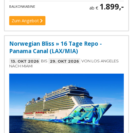
1.899,-
BALKONKABINE
ab €
Zum Angebot
Norwegian Bliss » 16 Tage Repo -
Panama Canal (LAX/MIA)
13. OKT 2026
BIS
29. OKT 2026
VON LOS ANGELES
NACH MIAMI