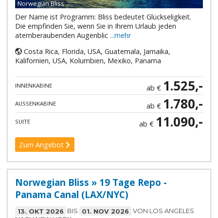
Norwegian Bliss
Der Name ist Programm: Bliss bedeutet Glückseligkeit.
Die empfinden Sie, wenn Sie in Ihrem Urlaub jeden
atemberaubenden Augenblic
...mehr
Costa Rica, Florida, USA, Guatemala, Jamaika,
Kalifornien, USA, Kolumbien, Mexiko, Panama
1.525,-
INNENKABINE
ab €
1.780,-
AUSSENKABINE
ab €
11.090,-
SUITE
ab €
Zum Angebot
Norwegian Bliss » 19 Tage Repo -
Panama Canal (LAX/NYC)
13. OKT 2026
BIS
01. NOV 2026
VON LOS ANGELES