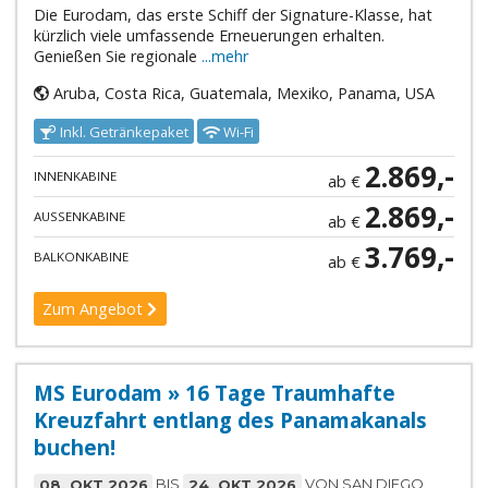
Die Eurodam, das erste Schiff der Signature-Klasse, hat
kürzlich viele umfassende Erneuerungen erhalten.
Genießen Sie regionale
...mehr
Aruba, Costa Rica, Guatemala, Mexiko, Panama, USA
Inkl. Getränkepaket
Wi-Fi
2.869,-
INNENKABINE
ab €
2.869,-
AUSSENKABINE
ab €
3.769,-
BALKONKABINE
ab €
Zum Angebot
MS Eurodam » 16 Tage Traumhafte
Kreuzfahrt entlang des Panamakanals
buchen!
08. OKT 2026
BIS
24. OKT 2026
VON SAN DIEGO