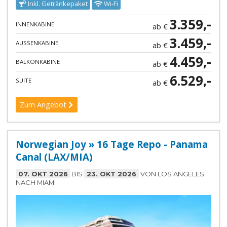
Inkl. Getränkepaket
Wi-Fi
3.359,-
INNENKABINE
ab €
3.459,-
AUSSENKABINE
ab €
4.459,-
BALKONKABINE
ab €
6.529,-
SUITE
ab €
Zum Angebot
Norwegian Joy » 16 Tage Repo - Panama
Canal (LAX/MIA)
07. OKT 2026
BIS
23. OKT 2026
VON LOS ANGELES
NACH MIAMI