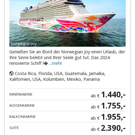
Norwegian Joy
Genießen Sie an Bord der Norwegian Joy einen Urlaub, der
Ihre Sinne belebt und Ihrer Seele gut tut. Das 2024
renovierte Schiff l�
...mehr
Costa Rica, Florida, USA, Guatemala, Jamaika,
Kalifornien, USA, Kolumbien, Mexiko, Panama
1.440,-
INNENKABINE
ab €
1.755,-
AUSSENKABINE
ab €
1.955,-
BALKONKABINE
ab €
2.390,-
SUITE
ab €