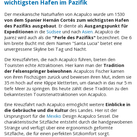
wichtigsten Hafen im Pazifik
Der mexikanische Naturhafen von Acapulco wurde um 1530
von dem Spanier Hernán Cortés zum wichtigsten Hafen
des Pazifiks ausgebaut
. Er diente als
Ausgangspunkt für
Expeditionen
in die
Südsee
und nach
Asien
. Acapulco de
Juarez wird auch als die
"Perle des Pazifiks"
bezeichnet. Die 6
km breite Bucht mit dem Namen "Santa Lucia" bietet eine
unvergessene Skyline bei Tag und Nacht.
Die Kreuzfahrten, die nach Acapulco führen, bieten den
Touristen echte Attraktionen. Hier kann man der
Tradition
der Felsenspringer beiwohnen
. Acapulcos Fischer kamen
von ihren Fischzügen zurück und bewiesen ihren Mut, indem sie
35 m hoch auf eine Klippe kletterten, um danach in das nur 5 m
tiefe Meer zu springen. Bis heute zählt diese Tradition zu den
bekanntesten Touristenattraktionen von Acapulco.
Eine Kreuzfahrt nach Acapulco ermöglicht weitere
Einblicke in
die Gebräuche und die Kultur
des Landes. Hier ist der
Ursprungsort für die
Mexiko
Design Acapulco Sessel. Die
charakteristische Sitzfläche entsteht durch die handgewobenen
Stränge und verfügt über eine ergonomisch geformte
Sitzfläche, die für einen perfekten Sitzkomfort sorgt.