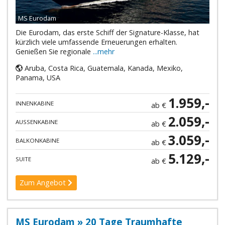
MS Eurodam
Die Eurodam, das erste Schiff der Signature-Klasse, hat
kürzlich viele umfassende Erneuerungen erhalten.
Genießen Sie regionale
...mehr
Aruba, Costa Rica, Guatemala, Kanada, Mexiko,
Panama, USA
1.959,-
INNENKABINE
ab €
2.059,-
AUSSENKABINE
ab €
3.059,-
BALKONKABINE
ab €
5.129,-
SUITE
ab €
Zum Angebot
MS Eurodam » 20 Tage Traumhafte