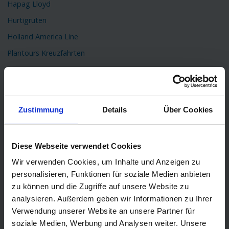
Hapag Lloyd
Hurtigruten
Holland America Line
Plantours Kreuzfahrten
TOP Reiseziele
Karibik Kreuzfahrt
Orient Kreuzfahrt
Zustimmung
Details
Über Cookies
Kreuzfahrt Mittelmeer
Ostsee Kreuzfahrt
Diese Webseite verwendet Cookies
Kreuzfahrt Kanaren
Wir verwenden Cookies, um Inhalte und Anzeigen zu
Kreuzfahrt Nordkap
personalisieren, Funktionen für soziale Medien anbieten
zu können und die Zugriffe auf unsere Website zu
Kreuzfahrt Asien
analysieren. Außerdem geben wir Informationen zu Ihrer
Kreuzfahrt Island
Verwendung unserer Website an unsere Partner für
Kreuzfahrt Südamerika
soziale Medien, Werbung und Analysen weiter. Unsere