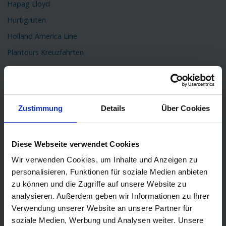
Hapag Lloyd
Hurtigruten
Holland America Line
Plantours Kreuzfahrten
TOP Reiseziele
Karibik Kreuzfahrt
Orient Kreuzfahrt
Zustimmung
Details
Über Cookies
Kreuzfahrt Mittelmeer
Ostsee Kreuzfahrt
Diese Webseite verwendet Cookies
Kreuzfahrt Kanaren
Wir verwenden Cookies, um Inhalte und Anzeigen zu
Kreuzfahrt Nordkap
personalisieren, Funktionen für soziale Medien anbieten
zu können und die Zugriffe auf unsere Website zu
Kreuzfahrt Asien
analysieren. Außerdem geben wir Informationen zu Ihrer
Kreuzfahrt Island
Verwendung unserer Website an unsere Partner für
Kreuzfahrt Südamerika
soziale Medien, Werbung und Analysen weiter. Unsere