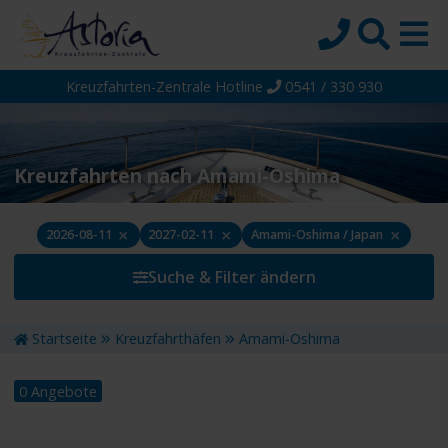
Kreuzfahrten-Zentrale Hotline
0541 / 330 930
Startseite
Top-Angebote
Reiseziele
Kreuzfahrten nach Amami-Oshima
Themen
×
×
×
2026-08-11
2027-02-11
Amami-Oshima / Japan
Reedereien
Suche & Filter ändern
Schiffe
Über uns
Startseite
Kreuzfahrthäfen
Amami-Oshima
Wissen
0 Angebote
Suche