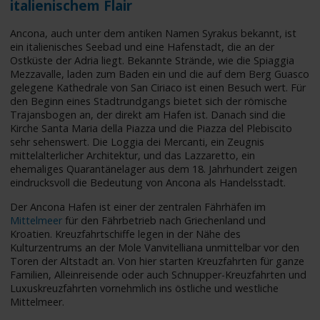
italienischem Flair
Ancona, auch unter dem antiken Namen Syrakus bekannt, ist
ein italienisches Seebad und eine Hafenstadt, die an der
Ostküste der Adria liegt. Bekannte Strände, wie die Spiaggia
Mezzavalle, laden zum Baden ein und die auf dem Berg Guasco
gelegene Kathedrale von San Ciriaco ist einen Besuch wert. Für
den Beginn eines Stadtrundgangs bietet sich der römische
Trajansbogen an, der direkt am Hafen ist. Danach sind die
Kirche Santa Maria della Piazza und die Piazza del Plebiscito
sehr sehenswert. Die Loggia dei Mercanti, ein Zeugnis
mittelalterlicher Architektur, und das Lazzaretto, ein
ehemaliges Quarantänelager aus dem 18. Jahrhundert zeigen
eindrucksvoll die Bedeutung von Ancona als Handelsstadt.
Der Ancona Hafen ist einer der zentralen Fährhäfen im
Mittelmeer
für den Fährbetrieb nach Griechenland und
Kroatien. Kreuzfahrtschiffe legen in der Nähe des
Kulturzentrums an der Mole Vanvitelliana unmittelbar vor den
Toren der Altstadt an. Von hier starten Kreuzfahrten für ganze
Familien, Alleinreisende oder auch Schnupper-Kreuzfahrten und
Luxuskreuzfahrten vornehmlich ins östliche und westliche
Mittelmeer.