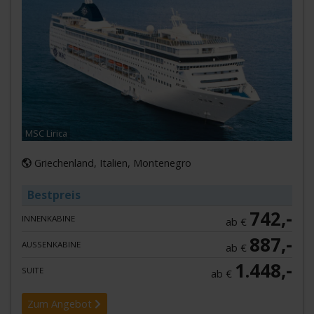
MSC Lirica
Griechenland, Italien, Montenegro
Bestpreis
742,-
INNENKABINE
ab €
887,-
AUSSENKABINE
ab €
1.448,-
SUITE
ab €
Zum Angebot