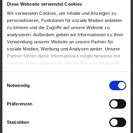
Diese Webseite verwendet Cookies
Griechenland, Italien, Montenegro
Wir verwenden Cookies, um Inhalte und Anzeigen zu
personalisieren, Funktionen für soziale Medien anbieten
Bestpreis
zu können und die Zugriffe auf unsere Website zu
866,-
analysieren. Außerdem geben wir Informationen zu Ihrer
INNENKABINE
ab €
Verwendung unserer Website an unsere Partner für
soziale Medien, Werbung und Analysen weiter. Unsere
Zum Angebot
Partner führen diese Informationen möglicherweise mit
weiteren Daten zusammen, die Sie ihnen bereitgestellt
haben oder die sie im Rahmen Ihrer Nutzung der Dienste
MSC Lirica » 7 Tage Entdecke die
gesammelt haben.
Schönheit der Adria und Ägäis per
Einwilligungsauswahl
Notwendig
Kreuzfahrt
19. SEP 2026
BIS
26. SEP 2026
AB/BIS MARGHERA
(VENEDIG)
Präferenzen
Statistiken