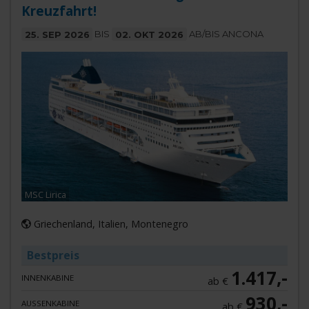
Kreuzfahrt!
25. SEP 2026
BIS
02. OKT 2026
AB/BIS ANCONA
MSC Lirica
Griechenland, Italien, Montenegro
Bestpreis
1.417,-
INNENKABINE
ab €
930,-
AUSSENKABINE
ab €