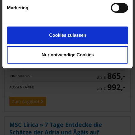
Marketing
Cookies zulassen
MSC Lirica
Griechenland, Italien, Montenegro
Nur notwendige Cookies
Bestpreis
865,-
INNENKABINE
ab €
992,-
AUSSENKABINE
ab €
Zum Angebot
MSC Lirica » 7 Tage Entdecke die
Schätze der Adria und Ägäis auf