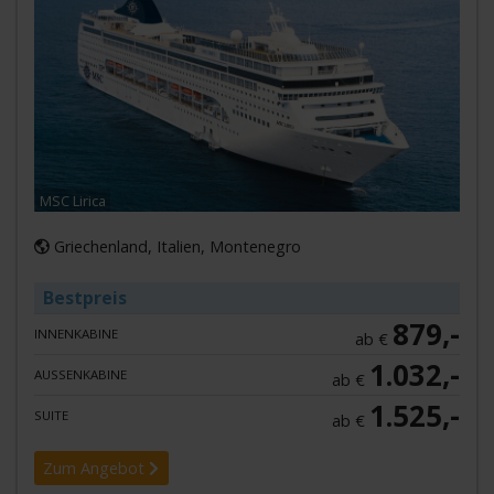
MSC Lirica
Griechenland, Italien, Montenegro
Bestpreis
879,-
INNENKABINE
ab €
1.032,-
AUSSENKABINE
ab €
1.525,-
SUITE
ab €
Zum Angebot