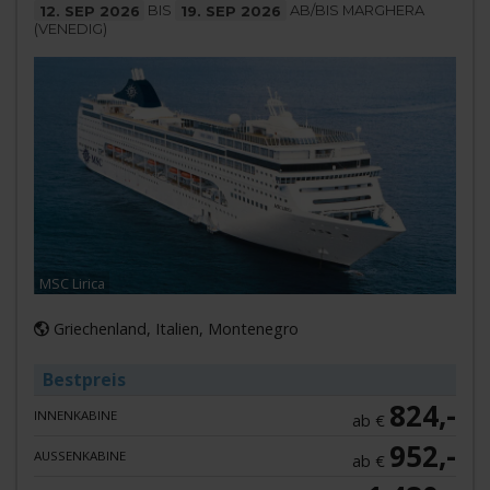
12. SEP 2026
BIS
19. SEP 2026
AB/BIS MARGHERA
(VENEDIG)
MSC Lirica
Griechenland, Italien, Montenegro
Bestpreis
824,-
INNENKABINE
ab €
952,-
AUSSENKABINE
ab €