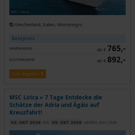
MSC Lirica
Griechenland, Italien, Montenegro
Bestpreis
765,-
INNENKABINE
ab €
892,-
AUSSENKABINE
ab €
Zum Angebot
MSC Lirica » 7 Tage Entdecke die
Schätze der Adria und Ägäis auf
Kreuzfahrt!
02. OKT 2026
BIS
09. OKT 2026
AB/BIS ANCONA