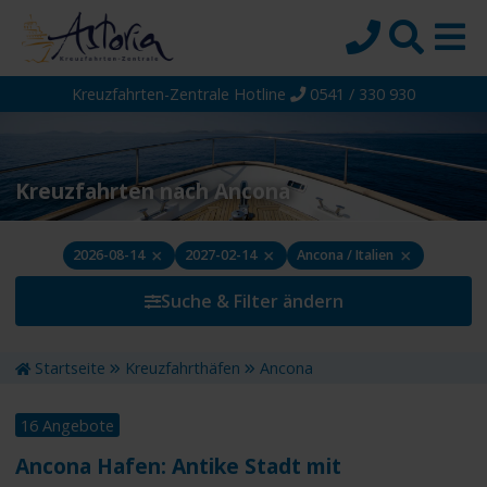
Kreuzfahrten-Zentrale Hotline
0541 / 330 930
Startseite
Top-Angebote
Reiseziele
Kreuzfahrten nach Ancona
Themen
×
×
×
2026-08-14
2027-02-14
Ancona / Italien
Reedereien
Suche & Filter ändern
Schiffe
Über uns
Startseite
Kreuzfahrthäfen
Ancona
Wissen
16 Angebote
Suche
Ancona Hafen: Antike Stadt mit