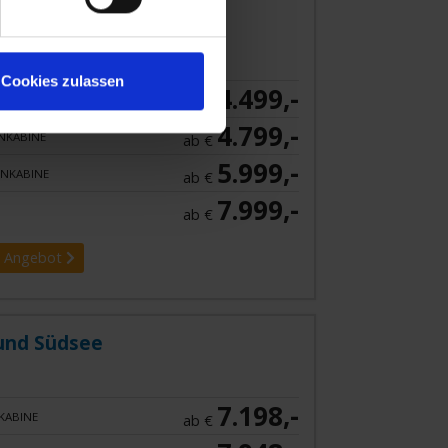
Cookies zulassen
4.499,-
KABINE
ab €
4.799,-
NKABINE
ab €
5.999,-
NKABINE
ab €
7.999,-
ab €
 Angebot
und Südsee
7.198,-
KABINE
ab €