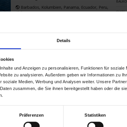
BALKO
Barbados, Kolumbien, Panama, Ecuador, Peru,
SUITE
Chile
Inkl. Flug
Zum
Details
uchtsziele entdecken: Karibik, Südamerika und
DGETOWN NACH PAPEETE
Cookies
Diese außergewöhnliche Kreuzfahrt mit der VASCO
nhalte und Anzeigen zu personalisieren, Funktionen für soziale
Flug
INNEN
DA GAMA ist mehr als eine Reise – sie ist eine
Website zu analysieren. Außerdem geben wir Informationen zu I
Entdeckungstour durch faszinier
...mehr
AUSSE
r soziale Medien, Werbung und Analysen weiter. Unsere Partner
Buchungsvorteile sichern
 Daten zusammen, die Sie ihnen bereitgestellt haben oder die s
BALKO
n.
Barbados, Panama, Ecuador, Chile, Osterinseln,
Tahiti
Zum
Inkl. Flug
Präferenzen
Statistiken