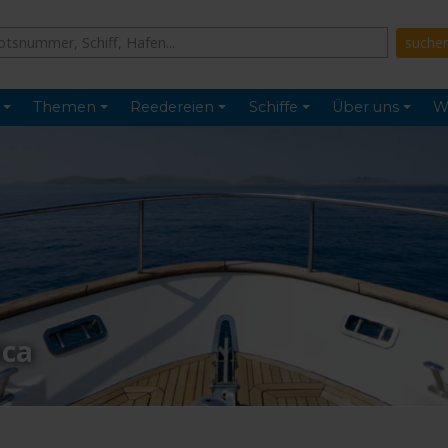
Themen
Reedereien
Schiffe
Über uns
W
ica