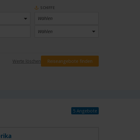
SCHIFFE
Wählen
Wählen
PREIS
Werte löschen
Reiseangebote finden
Preis eingrenzen
INKLUSIVLEISTUNGEN
Wählen
5 Angebote
rika