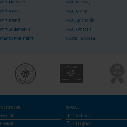
fahrt Nordkap
MSC Meraviglia
ahrt Asien
MSC Divina
ahrt Island
MSC Splendida
fahrt Südamerika
MSC Fantasia
tlantik Kreuzfahrt
Costa Favolosa
 NETZWERK
SOCIAL
eisen.de
Facebook
a.Reisen
Instagram