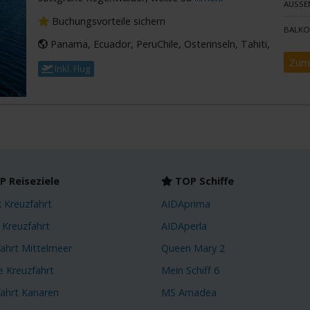
AUSSE
Buchungsvorteile sichern
BALKO
Panama, Ecuador, PeruChile, Osterinseln, Tahiti,
Zum
Inkl. Flug
 Reiseziele
TOP Schiffe
k Kreuzfahrt
AIDAprima
 Kreuzfahrt
AIDAperla
fahrt Mittelmeer
Queen Mary 2
e Kreuzfahrt
Mein Schiff 6
fahrt Kanaren
MS Amadea