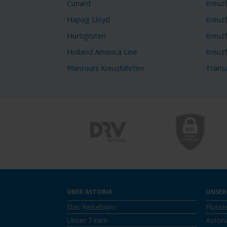
Cunard
Kreuz
Hapag Lloyd
Kreuzf
Hurtigruten
Kreuzf
Holland America Line
Kreuz
Plantours Kreuzfahrten
Transa
ÜBER ASTORIA
UNSER
Das Reisebüro
Flussr
Unser Team
Astori