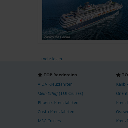
Vasco da Gama
...
mehr lesen
TOP Reedereien
TOP
AIDA Kreuzfahrten
Karibi
Mein Schiff
(TUI Cruises)
Orient
Phoenix Kreuzfahrten
Kreuz
Costa Kreuzfahrten
Ostse
MSC Cruises
Kreuz