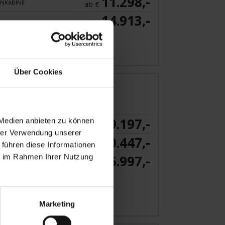
11.298,-
NKABINE
ab €
14.913,-
ab €
 Angebot
Über Cookies
 Südsee
9.197,-
 Medien anbieten zu können
KABINE
ab €
hrer Verwendung unserer
10.447,-
NKABINE
 führen diese Informationen
ab €
ie im Rahmen Ihrer Nutzung
15.997,-
NKABINE
ab €
 Angebot
Marketing