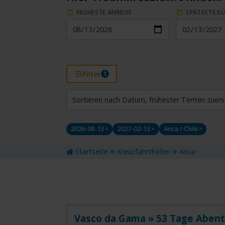
FRÜHESTE ANREISE
SPÄTESTE R
Filter
1
HAFEN (VIA)
ST
Sortieren nach Datum, frühester Termin zuers
Arica / Chile
Alle
2026-08-13
×
2027-02-13
×
Arica / Chile
×
REISEDAUER
REI
Reisedauer eingrenzen
Wähl
Startseite
Kreuzfahrthäfen
Arica
Vasco da Gama » 53 Tage Abente