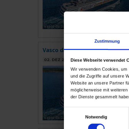
Vasco da Gama
Zustimmung
Vasco da Gama » 51 Tage Sehns
02. DEZ 2026
BIS
22. JAN 2027
VON BRI
Diese Webseite verwendet 
Wir verwenden Cookies, um I
Sonderpreis inkl. 
und die Zugriffe auf unsere 
Website an unsere Partner fü
möglicherweise mit weiteren
der Dienste gesammelt habe
Einwilligungsauswahl
Notwendig
Vasco da Gama