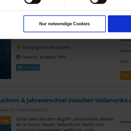
chten & Silvester entlang der Pazifikküste
AMA CITY NACH SANTIAGO DE CHILE
Nur notwendige Cookies
Lateinamerika? Schon bei dem Begriff tauchen
Flug
INNEN
Bilder in unseren Köpfen auf, die an Farbenpracht
kaum zu überbieten sind! Wir den
...mehr
AUSSE
Buchungsvorteile sichern
BALKO
Panama, Ecuador, Peru
SUITE
Inkl. Flug
Zum
nachten & Jahreswechsel zwischen Südamerika 
MA CITY NACH PAPEETE
Schon allein bei dem Begriff Lateinamerika denken
Flug
INNEN
wir an bunte Häuser, farbenfrohe Märkte und
sattgrüne Regenwälder, weiße Sa
...mehr