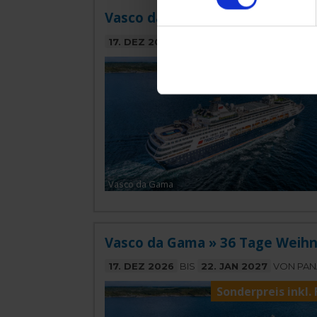
Vasco da Gama » 18 Tage Weihna
17. DEZ 2026
BIS
04. JAN 2027
VON PAN
Sonderpreis inkl. 
Vasco da Gama
Vasco da Gama » 36 Tage Weih
17. DEZ 2026
BIS
22. JAN 2027
VON PANA
Sonderpreis inkl. 