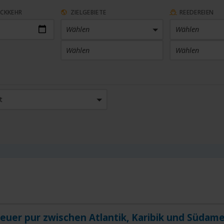
ÜCKKEHR
ZIELGEBIETE
REEDEREIEN
Wählen
Wählen
Wählen
Wählen
ARTHAFEN
KABINENKATEGORIE
t
 Häfen
Wählen
SETHEMEN
SAISON
en
Wählen
uer pur zwischen Atlantik, Karibik und Südame