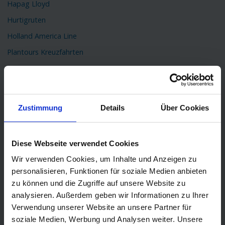
Hapag Lloyd
Hurtigruten
Holland America Line
Plantours Kreuzfahrten
TOP Reiseziele
Karibik Kreuzfahrt
Orient Kreuzfahrt
Zustimmung
Details
Über Cookies
Kreuzfahrt Mittelmeer
Ostsee Kreuzfahrt
Diese Webseite verwendet Cookies
Kreuzfahrt Kanaren
Wir verwenden Cookies, um Inhalte und Anzeigen zu
Kreuzfahrt Nordkap
personalisieren, Funktionen für soziale Medien anbieten
zu können und die Zugriffe auf unsere Website zu
Kreuzfahrt Asien
analysieren. Außerdem geben wir Informationen zu Ihrer
Kreuzfahrt Island
Verwendung unserer Website an unsere Partner für
Kreuzfahrt Südamerika
soziale Medien, Werbung und Analysen weiter. Unsere