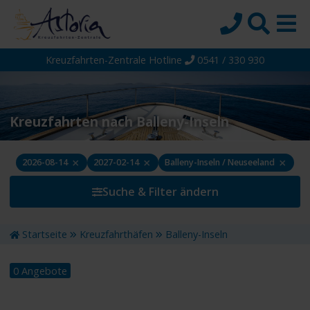
Kreuzfahrten-Zentrale Hotline
0541 / 330 930
Startseite
Top-Angebote
Reiseziele
Kreuzfahrten nach Balleny-Inseln
Themen
×
×
×
2026-08-14
2027-02-14
Balleny-Inseln / Neuseeland
Reedereien
Suche & Filter ändern
Schiffe
Über uns
Startseite
Kreuzfahrthäfen
Balleny-Inseln
Wissen
0 Angebote
Suche