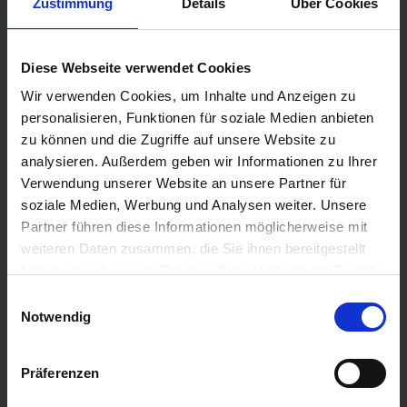
Cunard
Zustimmung
Details
Über Cookies
Hapag Lloyd
Hurtigruten
Diese Webseite verwendet Cookies
Holland America Line
Wir verwenden Cookies, um Inhalte und Anzeigen zu
Plantours Kreuzfahrten
personalisieren, Funktionen für soziale Medien anbieten
zu können und die Zugriffe auf unsere Website zu
TOP Reiseziele
analysieren. Außerdem geben wir Informationen zu Ihrer
Verwendung unserer Website an unsere Partner für
Karibik Kreuzfahrt
soziale Medien, Werbung und Analysen weiter. Unsere
Orient Kreuzfahrt
Partner führen diese Informationen möglicherweise mit
Kreuzfahrt Mittelmeer
weiteren Daten zusammen, die Sie ihnen bereitgestellt
haben oder die sie im Rahmen Ihrer Nutzung der Dienste
Ostsee Kreuzfahrt
gesammelt haben.
Einwilligungsauswahl
Kreuzfahrt Kanaren
Notwendig
Kreuzfahrt Nordkap
Kreuzfahrt Asien
Präferenzen
Kreuzfahrt Island