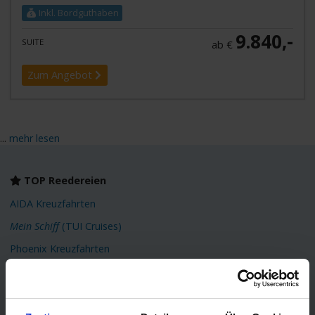
Inkl. Bordguthaben
9.840,-
SUITE
ab €
Zum Angebot
...
mehr lesen
TOP Reedereien
AIDA Kreuzfahrten
Mein Schiff
(TUI Cruises)
Phoenix Kreuzfahrten
Costa Kreuzfahrten
MSC Cruises