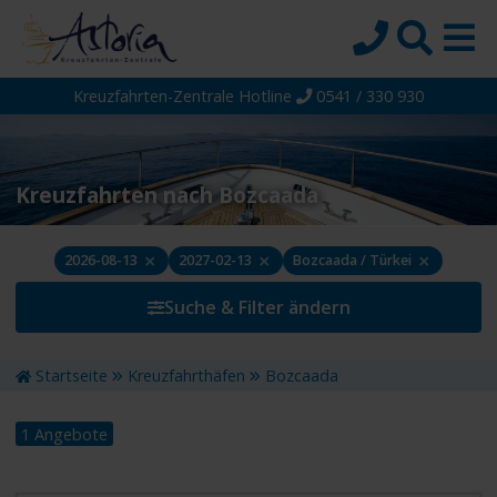
Kreuzfahrten-Zentrale Hotline
0541 / 330 930
Startseite
Top-Angebote
Reiseziele
Kreuzfahrten nach Bozcaada
Themen
×
×
×
2026-08-13
2027-02-13
Bozcaada / Türkei
Reedereien
Suche & Filter ändern
Schiffe
Über uns
Startseite
Kreuzfahrthäfen
Bozcaada
Wissen
1 Angebote
Suche