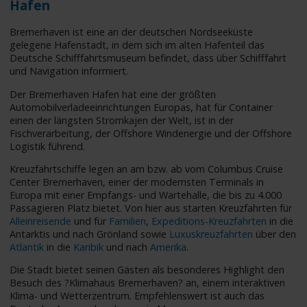
Hafen
Bremerhaven ist eine an der deutschen Nordseeküste
gelegene Hafenstadt, in dem sich im alten Hafenteil das
Deutsche Schifffahrtsmuseum befindet, dass über Schifffahrt
und Navigation informiert.
Der Bremerhaven Hafen hat eine der größten
Automobilverladeeinrichtungen Europas, hat für Container
einen der längsten Stromkajen der Welt, ist in der
Fischverarbeitung, der Offshore Windenergie und der Offshore
Logistik führend.
Kreuzfahrtschiffe legen an am bzw. ab vom Columbus Cruise
Center Bremerhaven, einer der modernsten Terminals in
Europa mit einer Empfangs- und Wartehalle, die bis zu 4.000
Passagieren Platz bietet. Von hier aus starten Kreuzfahrten für
Alleinreisende
und für
Familien
,
Expeditions-Kreuzfahrten
in die
Antarktis und nach Grönland sowie
Luxuskreuzfahrten
über den
Atlantik
in die
Karibik
und nach
Amerika
.
Die Stadt bietet seinen Gästen als besonderes Highlight den
Besuch des ?Klimahaus Bremerhaven? an, einem interaktiven
Klima- und Wetterzentrum. Empfehlenswert ist auch das