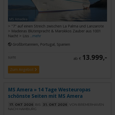
MS Amadea
> "7" auf einen Streich zwischen La Palma und Lanzarote
> Madeiras Blütenpracht & Marokkos Zauber aus 1001
Nacht > Liss
...mehr
Großbritannien, Portugal, Spanien
13.999,-
SUITE
ab €
Zum Angebot
MS Amera » 14 Tage Westeuropas
schönste Seiten mit MS Amera
17. OKT 2026
BIS
31. OKT 2026
VON BREMERHAVEN
NACH HAMBURG