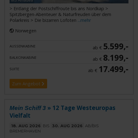
MS Amadea
> Entlang der Postschiffroute bis ans Nordkap >
Spitzbergen-Abenteuer & Naturfreuden über dem
Polarkreis > Die bizarren Lofoten
...mehr
Norwegen
5.599,-
AUSSENKABINE
ab €
8.199,-
BALKONKABINE
ab €
17.499,-
SUITE
ab €
Zum Angebot
» 12 Tage Westeuropas
Mein Schiff 3
Vielfalt
18. AUG 2026
BIS
30. AUG 2026
AB/BIS
BREMERHAVEN