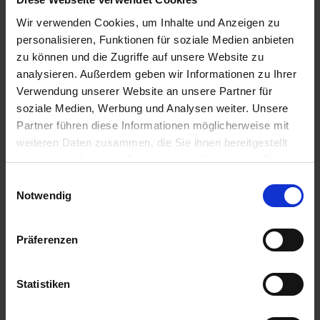
Wir verwenden Cookies, um Inhalte und Anzeigen zu
personalisieren, Funktionen für soziale Medien anbieten
zu können und die Zugriffe auf unsere Website zu
analysieren. Außerdem geben wir Informationen zu Ihrer
Verwendung unserer Website an unsere Partner für
MS Amadea
soziale Medien, Werbung und Analysen weiter. Unsere
> Erlebniswochenende der Extraklasse > Traumschiff
Partner führen diese Informationen möglicherweise mit
Momente an Bord von MS Amadea > kulinarische
weiteren Daten zusammen, die Sie ihnen bereitgestellt
Leckerbissen
...mehr
haben oder die sie im Rahmen Ihrer Nutzung der Dienste
Deutschland, Gro0ßbritannien, Niederlande
gesammelt haben.
Einwilligungsauswahl
Notwendig
1.099,-
AUSSENKABINE
ab €
2.799,-
SUITE
ab €
Präferenzen
Zum Angebot
Statistiken