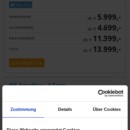
Inkl. Flug
5.999,-
INNENKABINE
ab €
4.699,-
AUSSENKABINE
ab €
11.399,-
BALKONKABINE
ab €
13.999,-
SUITE
ab €
Zum Angebot
MS Amadea » 4 Tage
Schnupperwochenende auf MS Amadea
17. SEP 2026
BIS
21. SEP 2026
AB/BIS BREMERHAVEN
Zustimmung
Details
Über Cookies
Diese Webseite verwendet Cookies