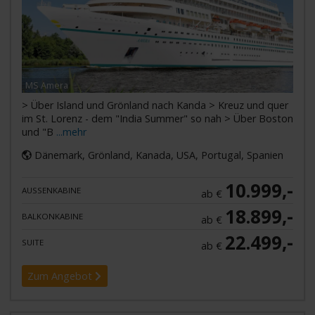
MS Amera
> Über Island und Grönland nach Kanda > Kreuz und quer
im St. Lorenz - dem "India Summer" so nah > Über Boston
und "B
...mehr
Dänemark, Grönland, Kanada, USA, Portugal, Spanien
10.999,-
AUSSENKABINE
ab €
18.899,-
BALKONKABINE
ab €
22.499,-
SUITE
ab €
Zum Angebot