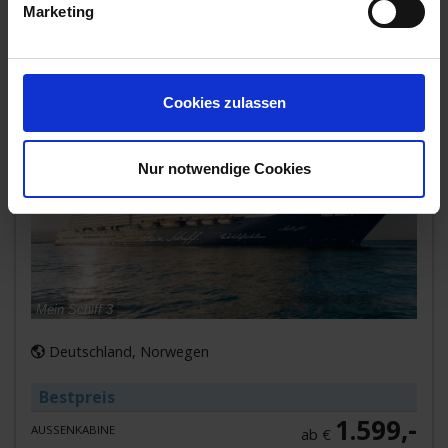
» 7 Tage Norwegens
Mein Schiff 3
Marketing
Fjordwelten
04. OKT 2026
BIS
11. OKT 2026
AB/BIS
BREMERHAVEN
Cookies zulassen
Nur notwendige Cookies
Mein Schiff 3
Deutschland, Norwegen
Bestpreis
1.599,-
AUSSENKABINE
ab €