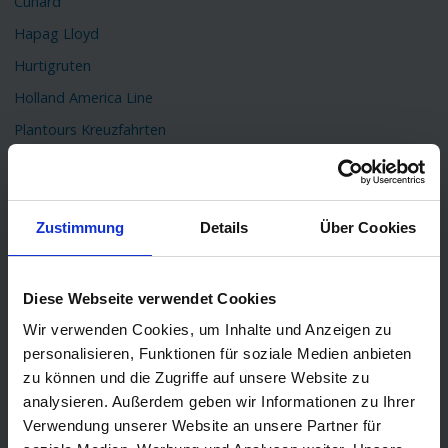
Cunard
Hapag Lloyd
Hurtigruten
Holland America Line
Plantours Kreuzfahrten
TOP Reiseziele
Karibik Kreuzfahrt
Zustimmung
Details
Über Cookies
Orient Kreuzfahrt
Kreuzfahrt Mittelmeer
Diese Webseite verwendet Cookies
Ostsee Kreuzfahrt
Wir verwenden Cookies, um Inhalte und Anzeigen zu
Kreuzfahrt Kanaren
personalisieren, Funktionen für soziale Medien anbieten
Kreuzfahrt Nordkap
zu können und die Zugriffe auf unsere Website zu
Kreuzfahrt Asien
analysieren. Außerdem geben wir Informationen zu Ihrer
Verwendung unserer Website an unsere Partner für
Kreuzfahrt Island