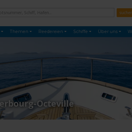
Themen
Reedereien
Schiffe
Über uns
W
erbourg-Octeville