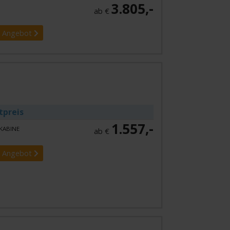
3.805,-
ab €
 Angebot
tpreis
1.557,-
KABINE
ab €
 Angebot