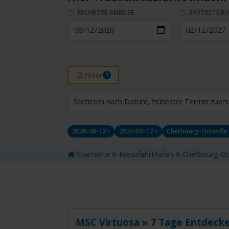
FRÜHESTE ANREISE
SPÄTESTE R
Filter
1
HAFEN (VIA)
ST
Sortieren nach Datum, frühester Termin zuers
Cherbourg-Octeville / Frankreich
Alle
2026-08-12
×
2027-02-12
×
Cherbourg-Octeville 
REISEDAUER
REI
Reisedauer eingrenzen
Wähl
Startseite
Kreuzfahrthäfen
Cherbourg-Oct
MSC Virtuosa » 7 Tage Entdecke