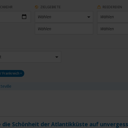
ÜCKKEHR
ZIELGEBIETE
REEDEREIEN
Wählen
Wählen
Wählen
Wählen
ARTHAFEN
KABINENKATEGORIE
t
 Häfen
Wählen
/ Frankreich
×
SETHEMEN
SAISON
en
Wählen
eville
 die Schönheit der Atlantikküste auf unvergess