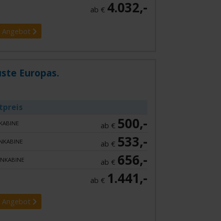
4.032,-
ab €
 Angebot
üste Europas.
tpreis
500,-
KABINE
ab €
533,-
NKABINE
ab €
656,-
NKABINE
ab €
1.441,-
ab €
 Angebot