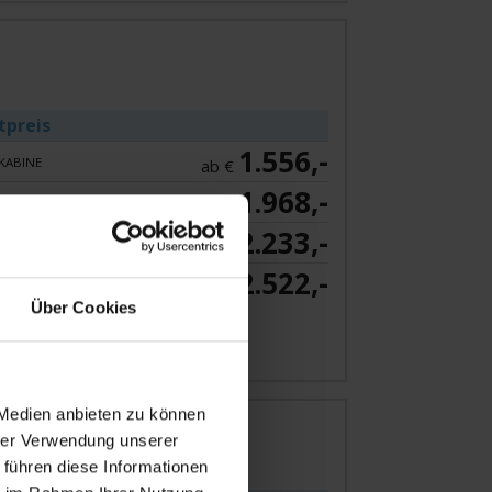
tpreis
1.556,-
KABINE
ab €
1.968,-
NKABINE
ab €
2.233,-
NKABINE
ab €
2.522,-
ab €
Über Cookies
 Angebot
 Medien anbieten zu können
linie
hrer Verwendung unserer
 führen diese Informationen