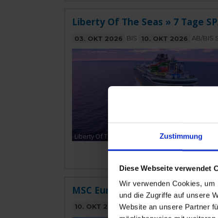
Liberty Of The Seas » 7 Tage
03. OKT 2026
BIS
10. OKT 2026
AB/BIS
Liberty Of The Seas
Zustimmung
Diese Webseite verwendet 
Wir verwenden Cookies, um I
MSC Euribia » 10 Tage Entdecke
und die Zugriffe auf unsere 
10. OKT 2026
BIS
20. OKT 2026
VON KI
Website an unsere Partner fü