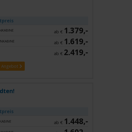
tpreis
1.379,-
NKABINE
ab €
1.619,-
NKABINE
ab €
2.419,-
ab €
 Angebot
dten!
tpreis
1.448,-
KABINE
ab €