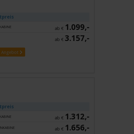
tpreis
1.099,-
KABINE
ab €
3.157,-
ab €
 Angebot
tpreis
1.312,-
KABINE
ab €
1.656,-
NKABINE
ab €