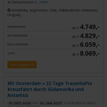
an fantastischen V
...mehr
Antarktika, Argentinien, Chile, Falklandinseln (Malvinen),
Uruguay
4.749,-
INNENKABINE
ab €
4.829,-
AUSSENKABINE
ab €
6.059,-
BALKONKABINE
ab €
8.069,-
SUITE
ab €
Zum Angebot
MS Oosterdam » 22 Tage Traumhafte
Kreuzfahrt durch Südamerika und
Antarktis
19. DEZ 2026
BIS
10. JAN 2027
VON BUENOS AIRES