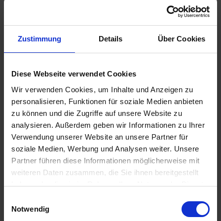
6.369,-
AUSSENKABINE
ab €
7.599,-
BALKONKABINE
ab €
Zustimmung
Details
Über Cookies
9.609,-
SUITE
ab €
Zum Angebot
Diese Webseite verwendet Cookies
Wir verwenden Cookies, um Inhalte und Anzeigen zu
personalisieren, Funktionen für soziale Medien anbieten
MS Oosterdam » 22 Tage Traumhafte
zu können und die Zugriffe auf unsere Website zu
Kreuzfahrt durch Südamerika und
analysieren. Außerdem geben wir Informationen zu Ihrer
Antarktis.
Verwendung unserer Website an unsere Partner für
10. JAN 2027
BIS
01. FEB 2027
VON SAN ANTONIO
soziale Medien, Werbung und Analysen weiter. Unsere
NACH BUENOS AIRES
Partner führen diese Informationen möglicherweise mit
weiteren Daten zusammen, die Sie ihnen bereitgestellt
haben oder die sie im Rahmen Ihrer Nutzung der Dienste
gesammelt haben.
Einwilligungsauswahl
Notwendig