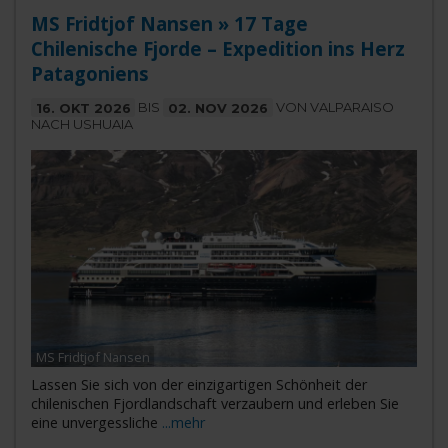
MS Fridtjof Nansen » 17 Tage
Chilenische Fjorde – Expedition ins Herz
Patagoniens
16. OKT 2026
BIS
02. NOV 2026
VON VALPARAISO
NACH USHUAIA
MS Fridtjof Nansen
Lassen Sie sich von der einzigartigen Schönheit der
chilenischen Fjordlandschaft verzaubern und erleben Sie
eine unvergessliche
...mehr