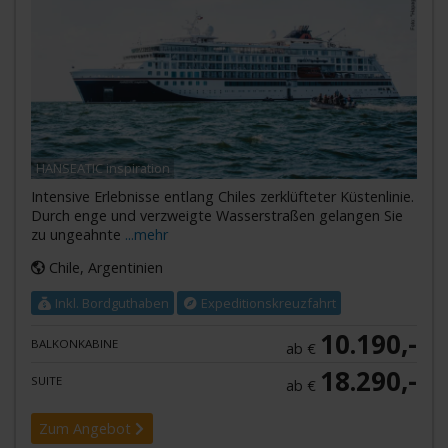
HANSEATIC inspiration
Intensive Erlebnisse entlang Chiles zerklüfteter Küstenlinie.
Durch enge und verzweigte Wasserstraßen gelangen Sie
zu ungeahnte
...mehr
Chile, Argentinien
Inkl. Bordguthaben
Expeditionskreuzfahrt
10.190,-
BALKONKABINE
ab €
18.290,-
SUITE
ab €
Zum Angebot