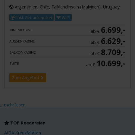
Argentinien, Chile, Falklandinseln (Malvinen), Uruguay
Inkl. Getränkepaket
Wi-Fi
6.699,-
INNENKABINE
ab €
6.629,-
AUSSENKABINE
ab €
8.709,-
BALKONKABINE
ab €
10.699,-
SUITE
ab €
Zum Angebot
...
mehr lesen
TOP Reedereien
AIDA Kreuzfahrten