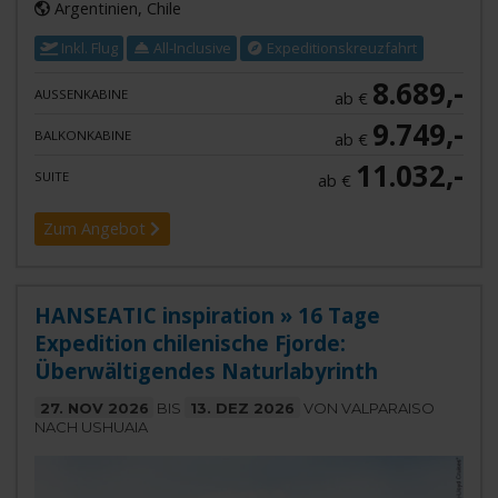
Argentinien, Chile
Inkl. Flug
All-Inclusive
Expeditionskreuzfahrt
8.689,-
AUSSENKABINE
ab €
9.749,-
BALKONKABINE
ab €
11.032,-
SUITE
ab €
Zum Angebot
HANSEATIC inspiration » 16 Tage
Expedition chilenische Fjorde:
Überwältigendes Naturlabyrinth
27. NOV 2026
BIS
13. DEZ 2026
VON VALPARAISO
NACH USHUAIA