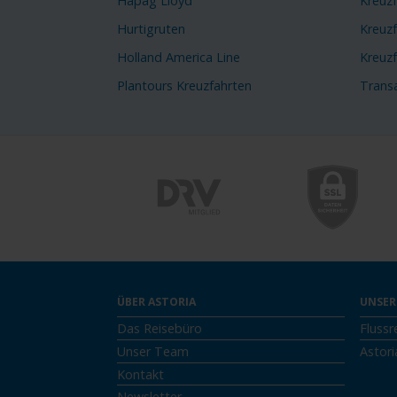
Hapag Lloyd
Kreuzf
Hurtigruten
Kreuzf
Holland America Line
Kreuz
Plantours Kreuzfahrten
Transa
ÜBER ASTORIA
UNSER
Das Reisebüro
Flussr
Unser Team
Astori
Kontakt
Newsletter