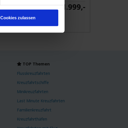
11.999,-
ab €
Cookies zulassen
 Angebot
TOP Themen
Flusskreuzfahrten
Kreuzfahrtschiffe
Minikreuzfahrten
Last Minute Kreuzfahrten
Familienkreuzfahrt
Kreuzfahrthäfen