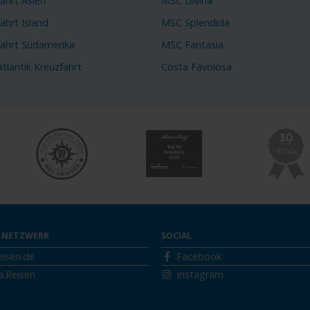
ahrt Asien
MSC Divina
ahrt Island
MSC Splendida
fahrt Südamerika
MSC Fantasia
tlantik Kreuzfahrt
Costa Favolosa
 NETZWERK
SOCIAL
eisen.de
Facebook
a.Reisen
Instagram