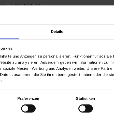
NERIFFA NACH KAPSTADT
Entlang der atemberaubenden Westküste Afrikas
SUITE
erwarten Sie weltberühmte Naturwunder, echte
Geheimtipps und pure Entschleunigun
...mehr
Zum
Spanien, Senegal, Gambia, Angola, Namibia,
Details
Südafrika
Inkl. Bordguthaben
Cookies
nhalte und Anzeigen zu personalisieren, Funktionen für soziale
Website zu analysieren. Außerdem geben wir Informationen zu I
r soziale Medien, Werbung und Analysen weiter. Unsere Partner
rg zum Tafelberg von Kapstadt
 Daten zusammen, die Sie ihnen bereitgestellt haben oder die s
n.
BURG NACH KAPSTADT
> Weihnachtsfest & Silvesterparty im Atlantik >
INNEN
Kurs Kanaren, Senegal und Gambia > Exotisches
Präferenzen
Statistiken
St. Helena, Naturwunder Na
...mehr
AUSSE
Portugal, Spanien, Senegal, Gambia, Namibia,
BALKO
Südafrika