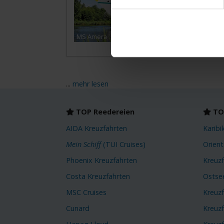
MS Amera
...
mehr lesen
TOP Reedereien
TOP
AIDA Kreuzfahrten
Karibi
Mein Schiff
(TUI Cruises)
Orient
Phoenix Kreuzfahrten
Kreuz
Costa Kreuzfahrten
Ostse
MSC Cruises
Kreuz
Cunard
Kreuz