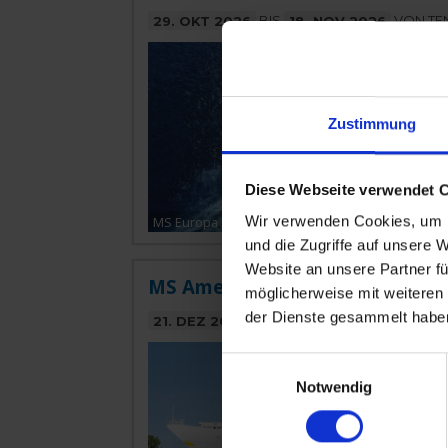
29. OKT 2026
BIS
18. NOV 2026
VON TE
Zustimmung
Diese Webseite verwendet 
Wir verwenden Cookies, um I
MS Europa 2
und die Zugriffe auf unsere 
Website an unsere Partner fü
MS Amera » 25 Tage Von Hambu
möglicherweise mit weiteren
der Dienste gesammelt habe
21. DEZ 2026
BIS
15. JAN 2027
VON HAM
Einwilligungsauswahl
Notwendig