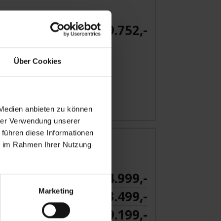
9.752,-
ab €
 Angebot
Über Cookies
 Medien anbieten zu können
hrer Verwendung unserer
 führen diese Informationen
ie im Rahmen Ihrer Nutzung
4.999,-
KABINE
ab €
Marketing
3.499,-
NKABINE
ab €
9.199,-
NKABINE
ab €