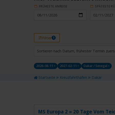
FRÜHESTE ANREISE
SPÄTESTE R
Filter
1
HAFEN (VIA)
ST
Sortieren nach Datum, frühester Termin zuers
Dakar / Senegal
Alle
2026-08-11
×
2027-02-11
×
Dakar / Senegal
×
REISEDAUER
REI
Reisedauer eingrenzen
Wähl
Startseite
Kreuzfahrthäfen
Dakar
MS Europa 2 » 20 Tage Vom Tei