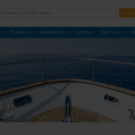
Themen
Reedereien
Schiffe
Über uns
W
kar