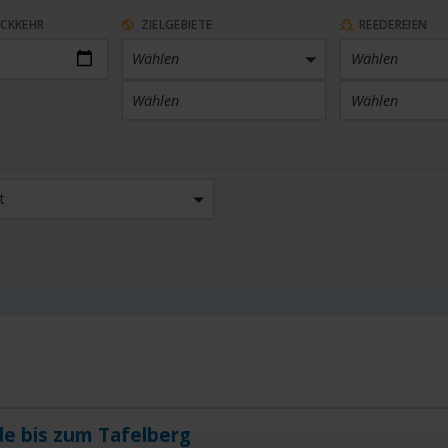
ÜCKKEHR
ZIELGEBIETE
REEDEREIEN
Wählen
Wählen
Wählen
Wählen
ARTHAFEN
KABINENKATEGORIE
t
 Häfen
Wählen
SETHEMEN
SAISON
en
Wählen
de bis zum Tafelberg