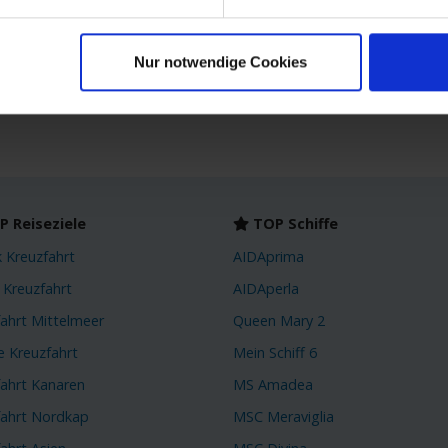
SUITE
Inkl. Flug
Inkl. Bordguthaben
Nur notwendige Cookies
Zum
 Reiseziele
TOP Schiffe
k Kreuzfahrt
AIDAprima
 Kreuzfahrt
AIDAperla
fahrt Mittelmeer
Queen Mary 2
e Kreuzfahrt
Mein Schiff 6
fahrt Kanaren
MS Amadea
fahrt Nordkap
MSC Meraviglia