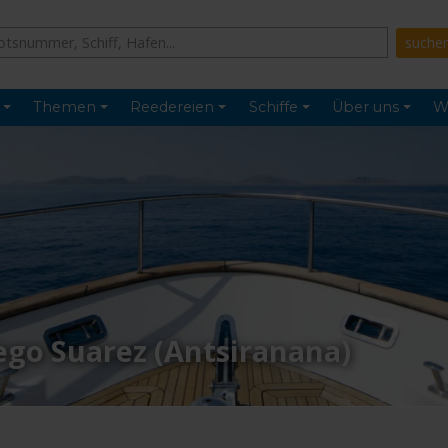
Themen
Reedereien
Schiffe
Über uns
W
ego Suarez (Antsiranana)