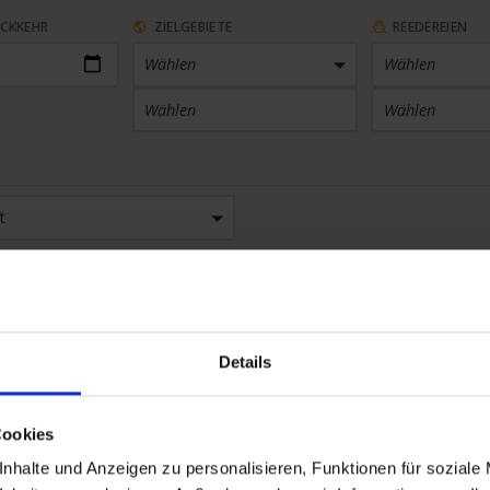
ÜCKKEHR
ZIELGEBIETE
REEDEREIEN
Wählen
Wählen
Wählen
Wählen
ARTHAFEN
KABINENKATEGORIE
t
 Häfen
Wählen
ranana) / Madagaskar
×
SETHEMEN
SAISON
en
Wählen
(Antsiranana)
Details
Cookies
nhalte und Anzeigen zu personalisieren, Funktionen für soziale