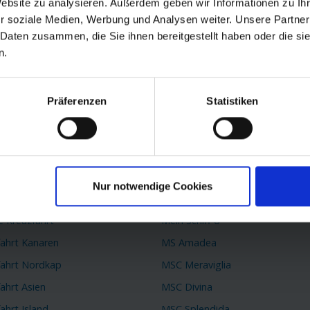
Website zu analysieren. Außerdem geben wir Informationen zu I
r soziale Medien, Werbung und Analysen weiter. Unsere Partner
passen.
 Daten zusammen, die Sie ihnen bereitgestellt haben oder die s
n.
Präferenzen
Statistiken
 Reiseziele
TOP Schiffe
k Kreuzfahrt
AIDAprima
 Kreuzfahrt
AIDAperla
Nur notwendige Cookies
fahrt Mittelmeer
Queen Mary 2
e Kreuzfahrt
Mein Schiff 6
fahrt Kanaren
MS Amadea
fahrt Nordkap
MSC Meraviglia
ahrt Asien
MSC Divina
ahrt Island
MSC Splendida