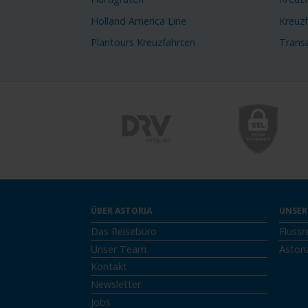
Holland America Line
Kreuz
Plantours Kreuzfahrten
Transa
ÜBER ASTORIA
UNSER
Das Reisebüro
Flussr
Unser Team
Astori
Kontakt
Newsletter
Jobs