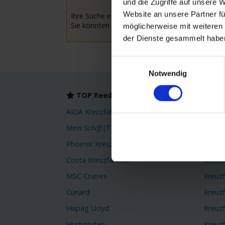
und die Zugriffe auf unsere 
Website an unsere Partner fü
Ihre Suche ergab leider keine Treffer.
Sie könnten versuchen Ihre Suchkriterien anzu
möglicherweise mit weiteren
der Dienste gesammelt habe
Einwilligungsauswahl
Notwendig
TOP Reedereien
TOP
AIDA Kreuzfahrten
Karibi
Mein Schiff
(TUI Cruises)
Orient
Phoenix Kreuzfahrten
Kreuz
Costa Kreuzfahrten
Ostse
MSC Cruises
Kreuz
Cunard
Kreuz
Hapag Lloyd
Kreuzf
Hurtigruten
Kreuzf