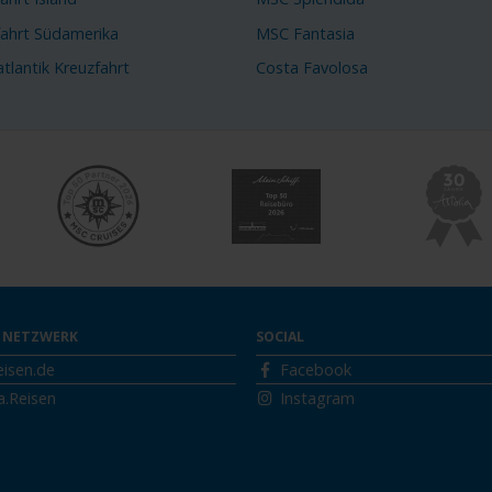
fahrt Südamerika
MSC Fantasia
tlantik Kreuzfahrt
Costa Favolosa
 NETZWERK
SOCIAL
eisen.de
Facebook
a.Reisen
Instagram