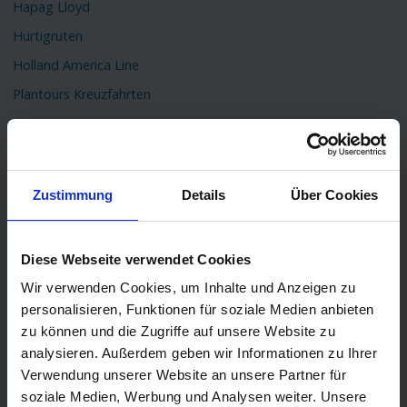
Hapag Lloyd
Hurtigruten
Holland America Line
Plantours Kreuzfahrten
TOP Reiseziele
Karibik Kreuzfahrt
Orient Kreuzfahrt
Zustimmung
Details
Über Cookies
Kreuzfahrt Mittelmeer
Ostsee Kreuzfahrt
Diese Webseite verwendet Cookies
Kreuzfahrt Kanaren
Wir verwenden Cookies, um Inhalte und Anzeigen zu
Kreuzfahrt Nordkap
personalisieren, Funktionen für soziale Medien anbieten
zu können und die Zugriffe auf unsere Website zu
Kreuzfahrt Asien
analysieren. Außerdem geben wir Informationen zu Ihrer
Kreuzfahrt Island
Verwendung unserer Website an unsere Partner für
Kreuzfahrt Südamerika
soziale Medien, Werbung und Analysen weiter. Unsere