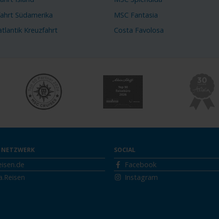
fahrt Südamerika
MSC Fantasia
tlantik Kreuzfahrt
Costa Favolosa
 NETZWERK
SOCIAL
eisen.de
Facebook
a.Reisen
Instagram