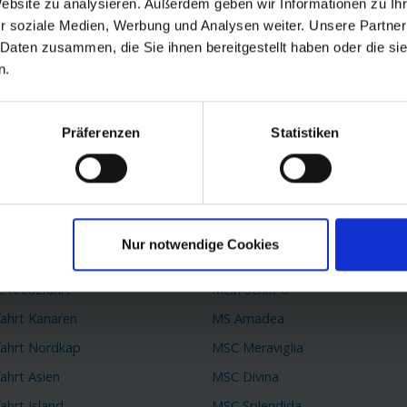
Website zu analysieren. Außerdem geben wir Informationen zu I
r soziale Medien, Werbung und Analysen weiter. Unsere Partner
passen.
 Daten zusammen, die Sie ihnen bereitgestellt haben oder die s
n.
Präferenzen
Statistiken
 Reiseziele
TOP Schiffe
k Kreuzfahrt
AIDAprima
 Kreuzfahrt
AIDAperla
Nur notwendige Cookies
fahrt Mittelmeer
Queen Mary 2
e Kreuzfahrt
Mein Schiff 6
fahrt Kanaren
MS Amadea
fahrt Nordkap
MSC Meraviglia
ahrt Asien
MSC Divina
ahrt Island
MSC Splendida