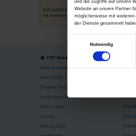
und die Zugriffe auf unsere 
Website an unsere Partner fü
Ihre Suche ergab leider keine Treffer.
Sie könnten versuchen Ihre Suchkriterien anzu
möglicherweise mit weiteren
der Dienste gesammelt habe
Einwilligungsauswahl
Notwendig
TOP Reedereien
TOP
AIDA Kreuzfahrten
Karibi
Mein Schiff
(TUI Cruises)
Orient
Phoenix Kreuzfahrten
Kreuz
Costa Kreuzfahrten
Ostse
MSC Cruises
Kreuz
Cunard
Kreuz
Hapag Lloyd
Kreuzf
Hurtigruten
Kreuzf