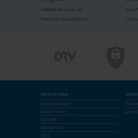
Holland America Line
Kreuz
Plantours Kreuzfahrten
Transa
ÜBER ASTORIA
UNSER
Das Reisebüro
Flussr
Unser Team
Astori
Kontakt
Newsletter
Jobs