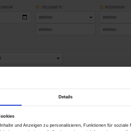
ÜCKKEHR
ZIELGEBIETE
REEDEREIEN
Wählen
Wählen
Wählen
Wählen
ARTHAFEN
KABINENKATEGORIE
t
 Häfen
Wählen
SETHEMEN
SAISON
en
Wählen
Details
Cookies
nhalte und Anzeigen zu personalisieren, Funktionen für soziale