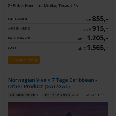
Belize, Honduras, Mexiko, Texas, USA
855,-
INNENKABINE
ab €
915,-
AUSSENKABINE
ab €
1.205,-
BALKONKABINE
ab €
1.565,-
SUITE
ab €
Zum Angebot
Norwegian Viva » 7 Tage Caribbean -
Other Product (GAL/GAL)
28. NOV 2026
BIS
05. DEZ 2026
AB/BIS GALVESTON