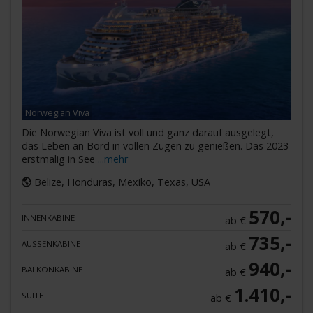
Norwegian Viva
Die Norwegian Viva ist voll und ganz darauf ausgelegt,
das Leben an Bord in vollen Zügen zu genießen. Das 2023
erstmalig in See
...mehr
Belize, Honduras, Mexiko, Texas, USA
570,-
INNENKABINE
ab €
735,-
AUSSENKABINE
ab €
940,-
BALKONKABINE
ab €
1.410,-
SUITE
ab €