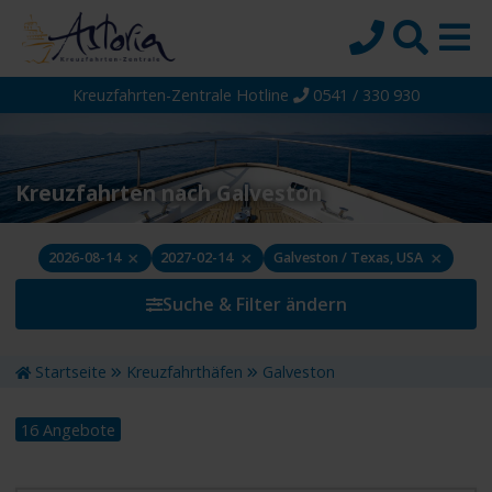
Kreuzfahrten-Zentrale Hotline
0541 / 330 930
Startseite
Top-Angebote
Reiseziele
Kreuzfahrten nach Galveston
Themen
×
×
×
2026-08-14
2027-02-14
Galveston / Texas, USA
Reedereien
Suche & Filter ändern
Schiffe
Über uns
Startseite
Kreuzfahrthäfen
Galveston
Wissen
16 Angebote
Suche