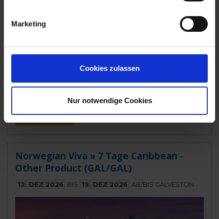
Belize, Honduras, Mexiko, Texas, USA
Marketing
615,-
INNENKABINE
ab €
755,-
AUSSENKABINE
ab €
Cookies zulassen
1.005,-
BALKONKABINE
ab €
1.565,-
SUITE
ab €
Nur notwendige Cookies
Zum Angebot
Norwegian Viva » 7 Tage Caribbean -
Other Product (GAL/GAL)
12. DEZ 2026
BIS
19. DEZ 2026
AB/BIS GALVESTON