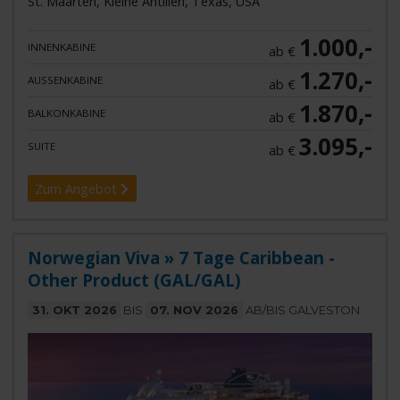
St. Maarten, Kleine Antillen, Texas, USA
1.000,-
INNENKABINE
ab €
1.270,-
AUSSENKABINE
ab €
1.870,-
BALKONKABINE
ab €
3.095,-
SUITE
ab €
Zum Angebot
Norwegian Viva » 7 Tage Caribbean -
Other Product (GAL/GAL)
31. OKT 2026
BIS
07. NOV 2026
AB/BIS GALVESTON