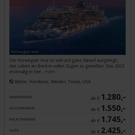
Norwegian Viva
Die Norwegian Viva ist voll und ganz darauf ausgelegt,
das Leben an Bord in vollen Zügen zu genießen. Das 2023
erstmalig in See
...mehr
Belize, Honduras, Mexiko, Texas, USA
1.280,-
INNENKABINE
ab €
1.550,-
AUSSENKABINE
ab €
1.745,-
BALKONKABINE
ab €
2.425,-
SUITE
ab €