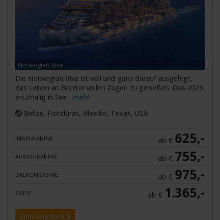
Norwegian Viva
Die Norwegian Viva ist voll und ganz darauf ausgelegt,
das Leben an Bord in vollen Zügen zu genießen. Das 2023
erstmalig in See
...mehr
Belize, Honduras, Mexiko, Texas, USA
625,-
INNENKABINE
ab €
755,-
AUSSENKABINE
ab €
975,-
BALKONKABINE
ab €
1.365,-
SUITE
ab €
Zum Angebot