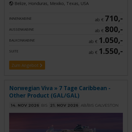
Belize, Honduras, Mexiko, Texas, USA
710,-
INNENKABINE
ab €
800,-
AUSSENKABINE
ab €
1.050,-
BALKONKABINE
ab €
1.550,-
SUITE
ab €
Zum Angebot
Norwegian Viva » 7 Tage Caribbean -
Other Product (GAL/GAL)
14. NOV 2026
BIS
21. NOV 2026
AB/BIS GALVESTON