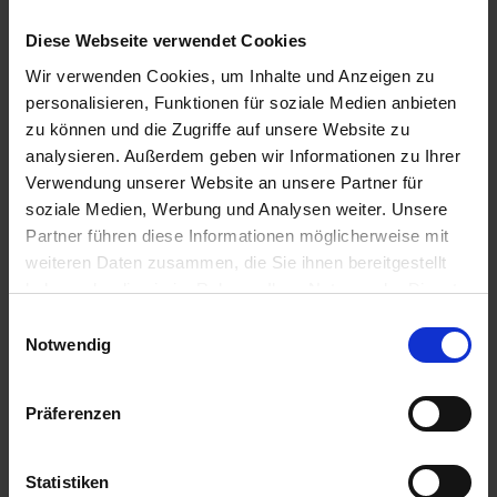
Zum Angebot
Diese Webseite verwendet Cookies
Wir verwenden Cookies, um Inhalte und Anzeigen zu
Norwegian Viva » 7 Tage Caribbean -
personalisieren, Funktionen für soziale Medien anbieten
Other Product (GAL/GAL)
zu können und die Zugriffe auf unsere Website zu
analysieren. Außerdem geben wir Informationen zu Ihrer
05. DEZ 2026
BIS
12. DEZ 2026
AB/BIS GALVESTON
Verwendung unserer Website an unsere Partner für
soziale Medien, Werbung und Analysen weiter. Unsere
Partner führen diese Informationen möglicherweise mit
weiteren Daten zusammen, die Sie ihnen bereitgestellt
haben oder die sie im Rahmen Ihrer Nutzung der Dienste
gesammelt haben.
Einwilligungsauswahl
Notwendig
Präferenzen
Norwegian Viva
Die Norwegian Viva ist voll und ganz darauf ausgelegt,
das Leben an Bord in vollen Zügen zu genießen. Das 2023
Statistiken
erstmalig in See
...mehr