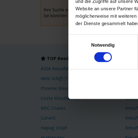
und die Zugriffe auf unsere 
Website an unsere Partner fü
Ihre Suche ergab leider keine Treffer.
Sie könnten versuchen Ihre Suchkriterien anzu
möglicherweise mit weiteren
der Dienste gesammelt habe
Einwilligungsauswahl
Notwendig
TOP Reedereien
TOP
AIDA Kreuzfahrten
Karibi
Mein Schiff
(TUI Cruises)
Orient
Phoenix Kreuzfahrten
Kreuz
Costa Kreuzfahrten
Ostse
MSC Cruises
Kreuz
Cunard
Kreuz
Hapag Lloyd
Kreuzf
Hurtigruten
Kreuzf