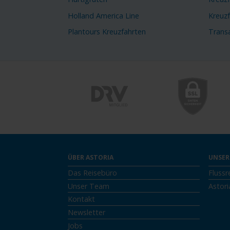
Holland America Line
Kreuz
Plantours Kreuzfahrten
Transa
ÜBER ASTORIA
UNSER
Das Reisebüro
Flussr
Unser Team
Astori
Kontakt
Newsletter
Jobs