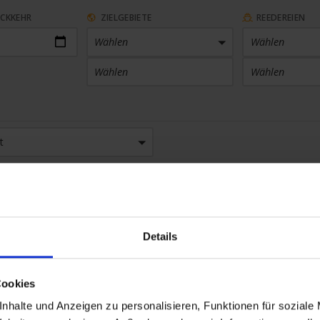
ÜCKKEHR
ZIELGEBIETE
REEDEREIEN
Wählen
Wählen
Wählen
Wählen
ARTHAFEN
KABINENKATEGORIE
t
 Häfen
Wählen
tarktika
×
SETHEMEN
SAISON
en
Wählen
aße
Details
Cookies
nhalte und Anzeigen zu personalisieren, Funktionen für soziale