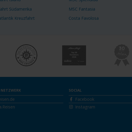
fahrt Südamerika
MSC Fantasia
tlantik Kreuzfahrt
Costa Favolosa
 NETZWERK
SOCIAL
eisen.de
Facebook
a.Reisen
Instagram