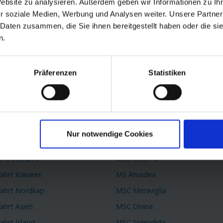
Website zu analysieren. Außerdem geben wir Informationen zu I
r soziale Medien, Werbung und Analysen weiter. Unsere Partner
passen.
 Daten zusammen, die Sie ihnen bereitgestellt haben oder die s
n.
Präferenzen
Statistiken
 Reiseziele
TOP Schiffe
k Kreuzfahrt
AIDAprima
 Kreuzfahrt
AIDAperla
Nur notwendige Cookies
fahrt Mittelmeer
Queen Mary 2
e Kreuzfahrt
Mein Schiff 6
fahrt Kanaren
MS Amadea
fahrt Nordkap
MSC Meraviglia
ahrt Asien
MSC Divina
ahrt Island
MSC Splendida