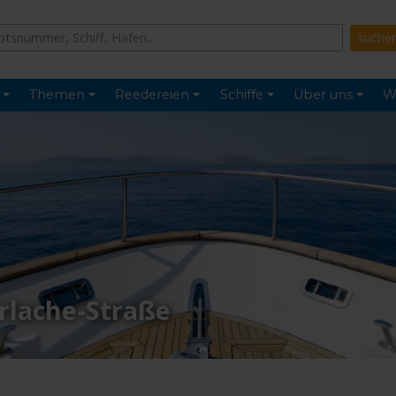
Themen
Reedereien
Schiffe
Über uns
W
rlache-Straße