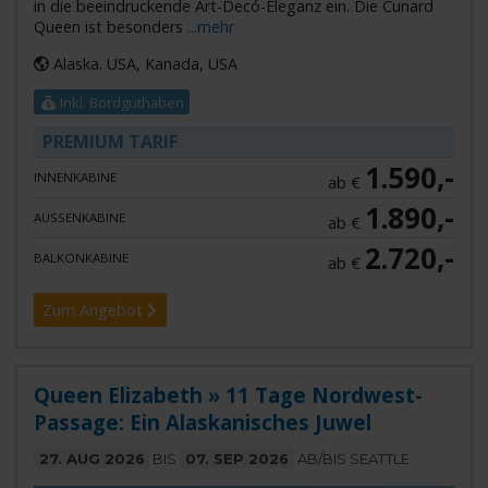
in die beeindruckende Art-Decó-Eleganz ein. Die Cunard
Queen ist besonders
...mehr
Alaska. USA, Kanada, USA
Inkl. Bordguthaben
PREMIUM TARIF
1.590,-
INNENKABINE
ab €
1.890,-
AUSSENKABINE
ab €
2.720,-
BALKONKABINE
ab €
Zum Angebot
Queen Elizabeth » 11 Tage Nordwest-
Passage: Ein Alaskanisches Juwel
27. AUG 2026
BIS
07. SEP 2026
AB/BIS SEATTLE