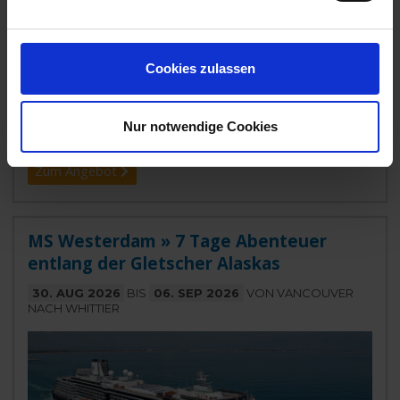
Die Westerdam ist selbst ein faszinierendes Reiseziel und
hat bereits mehrere Auszeichnungen als bestes
Kauffahrtsschiff gewonnen.
...mehr
Cookies zulassen
Kanada, USA
989,-
Nur notwendige Cookies
INNENKABINE
ab €
Zum Angebot
MS Westerdam » 7 Tage Abenteuer
entlang der Gletscher Alaskas
30. AUG 2026
BIS
06. SEP 2026
VON VANCOUVER
NACH WHITTIER