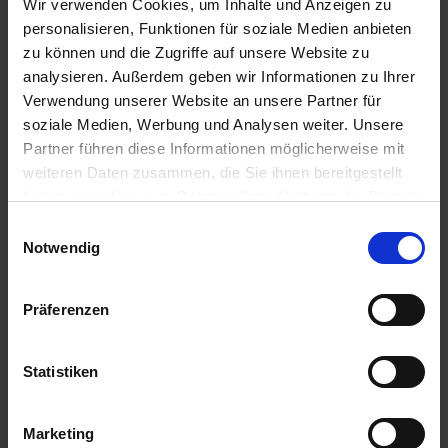
1.900,-
Wir verwenden Cookies, um Inhalte und Anzeigen zu
BALKONKABINE
ab €
personalisieren, Funktionen für soziale Medien anbieten
zu können und die Zugriffe auf unsere Website zu
Zum Angebot
analysieren. Außerdem geben wir Informationen zu Ihrer
Verwendung unserer Website an unsere Partner für
soziale Medien, Werbung und Analysen weiter. Unsere
MS Westerdam » 7 Tage Abenteuer
Partner führen diese Informationen möglicherweise mit
entlang der Gletscher Alaskas
weiteren Daten zusammen, die Sie ihnen bereitgestellt
30. AUG 2026
BIS
06. SEP 2026
VON VANCOUVER
haben oder die sie im Rahmen Ihrer Nutzung der Dienste
NACH WHITTIER
gesammelt haben.
Einwilligungsauswahl
Notwendig
Präferenzen
Statistiken
Marketing
MS Westerdam