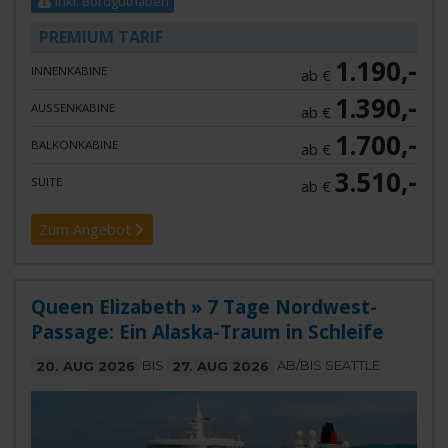
Inkl. Bordguthaben
PREMIUM TARIF
1.190,-
INNENKABINE
ab €
1.390,-
AUSSENKABINE
ab €
1.700,-
BALKONKABINE
ab €
3.510,-
SUITE
ab €
Zum Angebot
Queen Elizabeth » 7 Tage Nordwest-
Passage: Ein Alaska-Traum in Schleife
20. AUG 2026
BIS
27. AUG 2026
AB/BIS SEATTLE