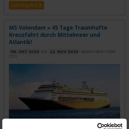
Zum Angebot
MS Volendam » 45 Tage Traumhafte
Kreuzfahrt durch Mittelmeer und
Atlantik!
08. OKT 2026
BIS
22. NOV 2026
AB/BIS NEW YORK
CITY
MS Volendam