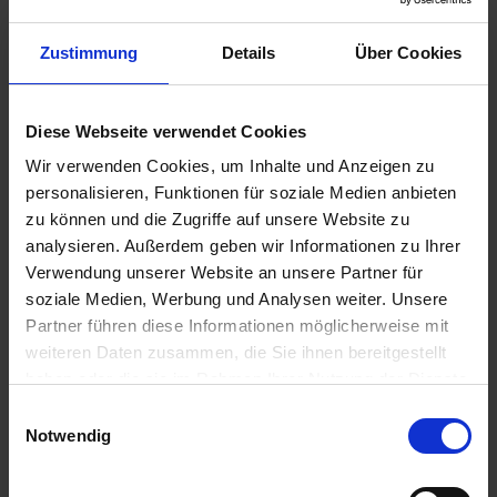
Die Volendam ist von einer Gartenanlage inspiriert und
besticht mit frischen Blumengestecken überall an Bord.
Genießen Sie eie u
...mehr
Zustimmung
Details
Über Cookies
Frankreich, Griechenland, Italien, Malta, Portugal,
Spanien, Tunesien, Türkei, USA
Diese Webseite verwendet Cookies
Inkl. Getränkepaket
Wi-Fi
Wir verwenden Cookies, um Inhalte und Anzeigen zu
9.849,-
personalisieren, Funktionen für soziale Medien anbieten
INNENKABINE
ab €
zu können und die Zugriffe auf unsere Website zu
10.249,-
AUSSENKABINE
ab €
analysieren. Außerdem geben wir Informationen zu Ihrer
18.099,-
Verwendung unserer Website an unsere Partner für
SUITE
ab €
soziale Medien, Werbung und Analysen weiter. Unsere
Partner führen diese Informationen möglicherweise mit
Zum Angebot
weiteren Daten zusammen, die Sie ihnen bereitgestellt
haben oder die sie im Rahmen Ihrer Nutzung der Dienste
gesammelt haben.
MS Volendam » 48 Tage
Einwilligungsauswahl
Notwendig
08. OKT 2026
BIS
25. NOV 2026
VON NEW YORK
CITY NACH FORT LAUDERDALE