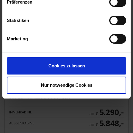
Präferenzen
Last Minute
Statistiken
Marketing
MS Volendam
Cookies zulassen
Die Volendam ist von einer Gartenanlage inspiriert und
besticht mit frischen Blumengestecken überall an Bord.
Genießen Sie eie u
...mehr
Nur notwendige Cookies
Frankreich, Griechenland, Italien, Malta, Portugal,
Spanien, Tunesien, Türkei, USA
5.290,-
INNENKABINE
ab €
5.848,-
AUSSENKABINE
ab €