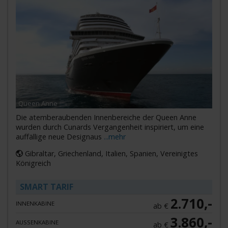
Queen Anne
Die atemberaubenden Innenbereiche der Queen Anne
wurden durch Cunards Vergangenheit inspiriert, um eine
auffällige neue Designaus
...mehr
Gibraltar, Griechenland, Italien, Spanien, Vereinigtes
Königreich
SMART TARIF
2.710,-
INNENKABINE
ab €
3.860,-
AUSSENKABINE
ab €