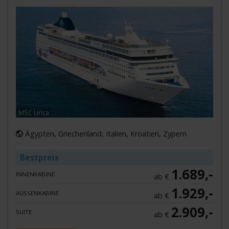
MSC Lirica
Ägypten, Griechenland, Italien, Kroatien, Zypern
Bestpreis
1.689,-
INNENKABINE
ab €
1.929,-
AUSSENKABINE
ab €
2.909,-
SUITE
ab €