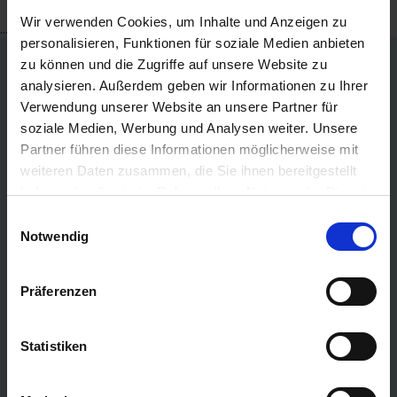
Wir verwenden Cookies, um Inhalte und Anzeigen zu
...
mehr lesen
personalisieren, Funktionen für soziale Medien anbieten
zu können und die Zugriffe auf unsere Website zu
TOP Reedereien
analysieren. Außerdem geben wir Informationen zu Ihrer
Verwendung unserer Website an unsere Partner für
AIDA Kreuzfahrten
soziale Medien, Werbung und Analysen weiter. Unsere
Mein Schiff
(TUI Cruises)
Partner führen diese Informationen möglicherweise mit
Phoenix Kreuzfahrten
weiteren Daten zusammen, die Sie ihnen bereitgestellt
haben oder die sie im Rahmen Ihrer Nutzung der Dienste
Costa Kreuzfahrten
gesammelt haben.
Einwilligungsauswahl
MSC Cruises
Notwendig
Cunard
Hapag Lloyd
Präferenzen
Hurtigruten
Holland America Line
Statistiken
Plantours Kreuzfahrten