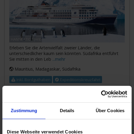
HANSEATIC spirit
Erleben Sie die Artenvielfalt zweier Länder, die
unterschiedlicher kaum sein könnten. Südafrika entführt
Sie mitten in den Leb
...mehr
Mauritius, Madagaskar, Südafrika
Inkl. Bordguthaben
Expeditionskreuzfahrt
10.190,-
BALKONKABINE
ab €
19.640,-
SUITE
ab €
Zustimmung
Details
Über Cookies
Zum Angebot
Diese Webseite verwendet Cookies