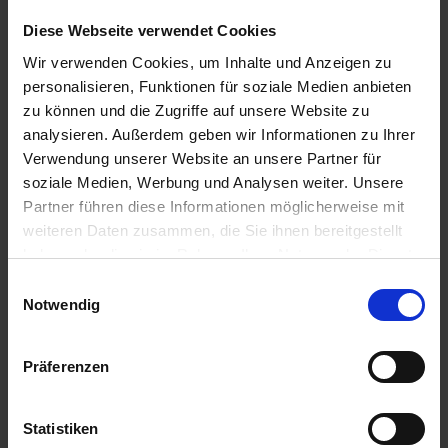
Zum Angebot
Diese Webseite verwendet Cookies
Wir verwenden Cookies, um Inhalte und Anzeigen zu
personalisieren, Funktionen für soziale Medien anbieten
Queen Elizabeth » 10 Tage Nordwest-
zu können und die Zugriffe auf unsere Website zu
Passage: Eine Symphonie aus Eis &
analysieren. Außerdem geben wir Informationen zu Ihrer
Küstenzauber
Verwendung unserer Website an unsere Partner für
07. SEP 2026
BIS
17. SEP 2026
AB/BIS SEATTLE
soziale Medien, Werbung und Analysen weiter. Unsere
Partner führen diese Informationen möglicherweise mit
weiteren Daten zusammen, die Sie ihnen bereitgestellt
haben oder die sie im Rahmen Ihrer Nutzung der Dienste
gesammelt haben.
Einwilligungsauswahl
Notwendig
Präferenzen
Queen Elizabeth
Statistiken
Kommen Sie an Bord der Queen Elizabeth und tauchen Sie