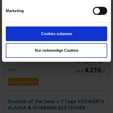
in die beeindruckende Art-Decó-Eleganz ein. Die Cunard
Queen ist besonders
...mehr
Marketing
Alaska. USA, Kanada, USA
Inkl. Bordguthaben
PREMIUM TARIF
Cookies zulassen
1.390,-
INNENKABINE
ab €
1.690,-
Nur notwendige Cookies
AUSSENKABINE
ab €
2.170,-
BALKONKABINE
ab €
4.210,-
SUITE
ab €
Zum Angebot
Ovation of the Seas » 7 Tage SÜDWÄRTS
ALASKA & HUBBARD GLETSCHER