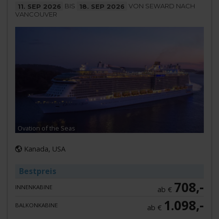
11. SEP 2026
BIS
18. SEP 2026
VON SEWARD NACH
VANCOUVER
Ovation of the Seas
Kanada, USA
Bestpreis
708,-
INNENKABINE
ab €
1.098,-
BALKONKABINE
ab €