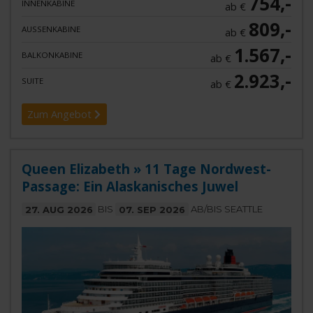
754,-
INNENKABINE
ab €
809,-
AUSSENKABINE
ab €
1.567,-
BALKONKABINE
ab €
2.923,-
SUITE
ab €
Zum Angebot
Queen Elizabeth » 11 Tage Nordwest-
Passage: Ein Alaskanisches Juwel
27. AUG 2026
BIS
07. SEP 2026
AB/BIS SEATTLE