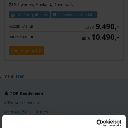
Schweden, Finnland, Dänemark
Inkl. Bordguthaben
Expeditionskreuzfahrt
9.490,-
AUSSENKABINE
ab €
10.490,-
BALKONKABINE
ab €
Zum Angebot
...
mehr lesen
TOP Reedereien
AIDA Kreuzfahrten
Mein Schiff
(TUI Cruises)
Phoenix Kreuzfahrten