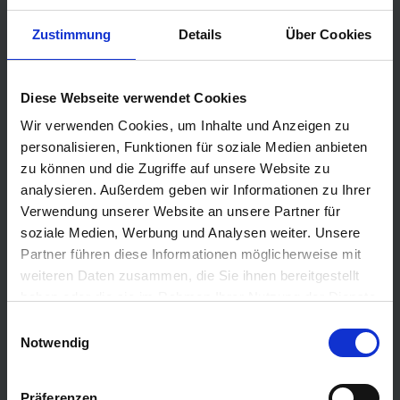
Costa Kreuzfahrten
Zustimmung
Details
Über Cookies
MSC Cruises
Cunard
Hapag Lloyd
Diese Webseite verwendet Cookies
Hurtigruten
Wir verwenden Cookies, um Inhalte und Anzeigen zu
personalisieren, Funktionen für soziale Medien anbieten
Holland America Line
zu können und die Zugriffe auf unsere Website zu
Plantours Kreuzfahrten
analysieren. Außerdem geben wir Informationen zu Ihrer
Verwendung unserer Website an unsere Partner für
TOP Reiseziele
soziale Medien, Werbung und Analysen weiter. Unsere
Karibik Kreuzfahrt
Partner führen diese Informationen möglicherweise mit
Orient Kreuzfahrt
weiteren Daten zusammen, die Sie ihnen bereitgestellt
haben oder die sie im Rahmen Ihrer Nutzung der Dienste
Kreuzfahrt Mittelmeer
gesammelt haben.
Einwilligungsauswahl
Ostsee Kreuzfahrt
Notwendig
Kreuzfahrt Kanaren
Kreuzfahrt Nordkap
Präferenzen