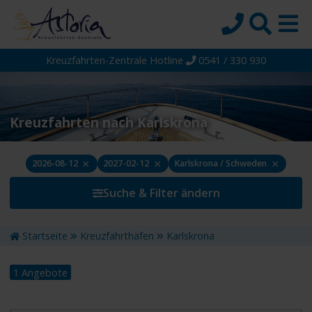
Kreuzfahrten-Zentrale Hotline
0541 / 330 930
Startseite
Top-Angebote
Reiseziele
Kreuzfahrten nach Karlskrona
Themen
×
×
×
2026-08-12
2027-02-12
Karlskrona / Schweden
Reedereien
Suche & Filter ändern
Schiffe
Über uns
Startseite
Kreuzfahrthäfen
Karlskrona
Wissen
1 Angebote
Suche