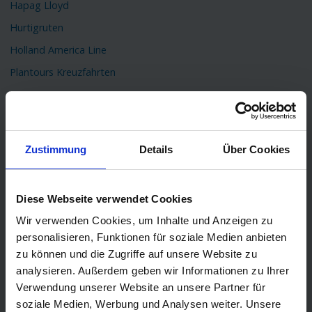
Hapag Lloyd
Hurtigruten
Holland America Line
Plantours Kreuzfahrten
TOP Reiseziele
Karibik Kreuzfahrt
Orient Kreuzfahrt
Zustimmung
Details
Über Cookies
Kreuzfahrt Mittelmeer
Ostsee Kreuzfahrt
Diese Webseite verwendet Cookies
Kreuzfahrt Kanaren
Wir verwenden Cookies, um Inhalte und Anzeigen zu
Kreuzfahrt Nordkap
personalisieren, Funktionen für soziale Medien anbieten
zu können und die Zugriffe auf unsere Website zu
Kreuzfahrt Asien
analysieren. Außerdem geben wir Informationen zu Ihrer
Kreuzfahrt Island
Verwendung unserer Website an unsere Partner für
Kreuzfahrt Südamerika
soziale Medien, Werbung und Analysen weiter. Unsere