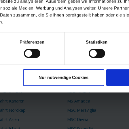
Website zu analysieren. Außerdem geben wir Informationen zu I
r soziale Medien, Werbung und Analysen weiter. Unsere Partner
passen.
 Daten zusammen, die Sie ihnen bereitgestellt haben oder die s
n.
Präferenzen
Statistiken
 Reiseziele
TOP Schiffe
k Kreuzfahrt
AIDAprima
 Kreuzfahrt
AIDAperla
Nur notwendige Cookies
fahrt Mittelmeer
Queen Mary 2
e Kreuzfahrt
Mein Schiff 6
fahrt Kanaren
MS Amadea
fahrt Nordkap
MSC Meraviglia
ahrt Asien
MSC Divina
ahrt Island
MSC Splendida