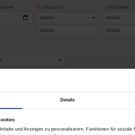
ÜCKKEHR
ZIELGEBIETE
REEDEREIEN
Wählen
Wählen
Wählen
Wählen
ARTHAFEN
KABINENKATEGORIE
t
 Häfen
Wählen
en
×
SETHEMEN
SAISON
en
Wählen
Details
Cookies
nhalte und Anzeigen zu personalisieren, Funktionen für soziale