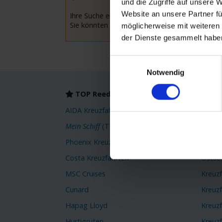
und die Zugriffe auf unsere 
Website an unsere Partner fü
Ihre Suche ergab leider keine Treffer.
Sie könnten versuchen Ihre Suchkriterien anzu
möglicherweise mit weiteren
der Dienste gesammelt habe
Einwilligungsauswahl
Notwendig
TOP Reedereien
TOP
AIDA Kreuzfahrten
Karibi
Mein Schiff
(TUI Cruises)
Orient
Phoenix Kreuzfahrten
Kreuz
Costa Kreuzfahrten
Ostse
MSC Cruises
Kreuz
Cunard
Kreuz
Hapag Lloyd
Kreuzf
Hurtigruten
Kreuzf