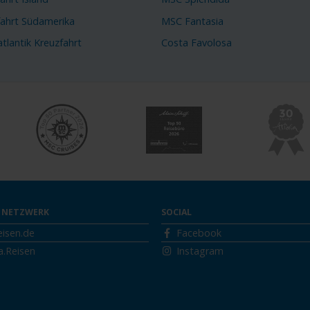
fahrt Südamerika
MSC Fantasia
tlantik Kreuzfahrt
Costa Favolosa
 NETZWERK
SOCIAL
eisen.de
Facebook
a.Reisen
Instagram