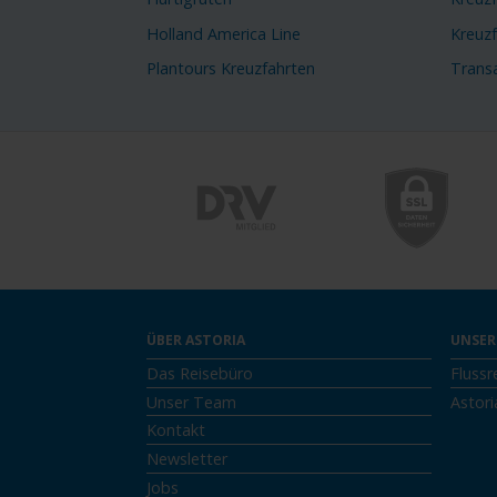
Holland America Line
Kreuz
Plantours Kreuzfahrten
Transa
ÜBER ASTORIA
UNSER
Das Reisebüro
Flussr
Unser Team
Astori
Kontakt
Newsletter
Jobs