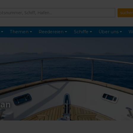
Themen
Reedereien
Schiffe
Über uns
W
ban