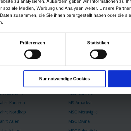
Website zu analysieren. Außerdem geben wir Informationen zu I
r soziale Medien, Werbung und Analysen weiter. Unsere Partner
passen.
 Daten zusammen, die Sie ihnen bereitgestellt haben oder die s
n.
Präferenzen
Statistiken
 Reiseziele
TOP Schiffe
k Kreuzfahrt
AIDAprima
 Kreuzfahrt
AIDAperla
Nur notwendige Cookies
fahrt Mittelmeer
Queen Mary 2
e Kreuzfahrt
Mein Schiff 6
fahrt Kanaren
MS Amadea
fahrt Nordkap
MSC Meraviglia
ahrt Asien
MSC Divina
ahrt Island
MSC Splendida