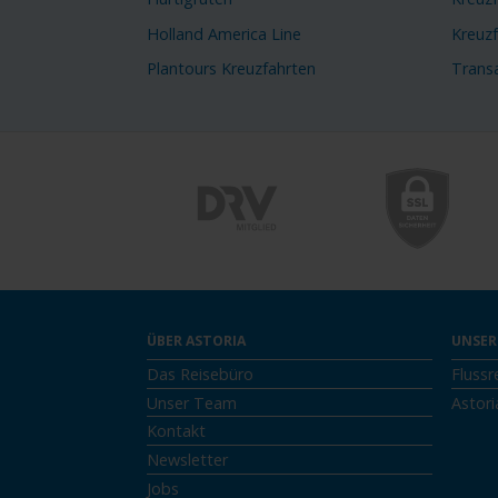
Holland America Line
Kreuz
Plantours Kreuzfahrten
Transa
ÜBER ASTORIA
UNSER
Das Reisebüro
Flussr
Unser Team
Astori
Kontakt
Newsletter
Jobs