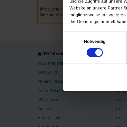
und die Zugriffe auf unsere 
Website an unsere Partner fü
Ihre Suche ergab leider keine Treffer.
Sie könnten versuchen Ihre Suchkriterien anzu
möglicherweise mit weiteren
der Dienste gesammelt habe
Einwilligungsauswahl
Notwendig
TOP Reedereien
TOP
AIDA Kreuzfahrten
Karibi
Mein Schiff
(TUI Cruises)
Orient
Phoenix Kreuzfahrten
Kreuz
Costa Kreuzfahrten
Ostse
MSC Cruises
Kreuz
Cunard
Kreuz
Hapag Lloyd
Kreuzf
Hurtigruten
Kreuzf