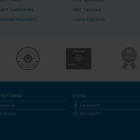
fahrt Südamerika
MSC Fantasia
tlantik Kreuzfahrt
Costa Favolosa
 NETZWERK
SOCIAL
eisen.de
Facebook
a.Reisen
Instagram