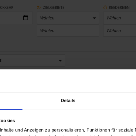
ÜCKKEHR
ZIELGEBIETE
REEDEREIEN
Wählen
Wählen
Wählen
Wählen
ARTHAFEN
KABINENKATEGORIE
t
 Häfen
Wählen
SETHEMEN
SAISON
en
Wählen
Details
Cookies
nhalte und Anzeigen zu personalisieren, Funktionen für soziale