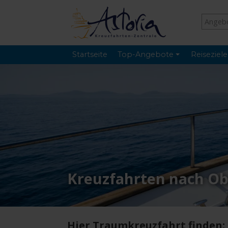
Startseite
Top-Angebote
Reiseziele
Kreuzfahrten nach O
Hier Traumkreuzfahrt finden: