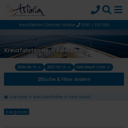
Kreuzfahrten-Zentrale Hotline
0541 / 330 930
Startseite
Top-Angebote
Reiseziele
Kreuzfahrten nach Palm Beach
Themen
×
×
×
2026-08-13
2027-02-13
Palm Beach / USA
Reedereien
Suche & Filter ändern
Schiffe
Über uns
Startseite
Kreuzfahrthäfen
Palm Beach
Wissen
3 Angebote
Suche