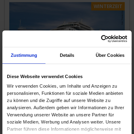
WINTERZEIT
Zustimmung
Details
Über Cookies
MS Europa
Erleben Sie die Vielfalt der Karibik und Südamerikas wie nie
Diese Webseite verwendet Cookies
zuvor – ob beim Sonnenbaden an herrlichen Stränden
oder bei ausg
...mehr
Wir verwenden Cookies, um Inhalte und Anzeigen zu
personalisieren, Funktionen für soziale Medien anbieten
20% Extra Ermäßigung
zu können und die Zugriffe auf unsere Website zu
USA, Karibik, Brasilien
analysieren. Außerdem geben wir Informationen zu Ihrer
Inkl. Bordguthaben
Verwendung unserer Website an unsere Partner für
soziale Medien, Werbung und Analysen weiter. Unsere
8.290,-
SUITE
ab €
Partner führen diese Informationen möglicherweise mit