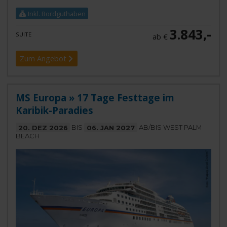
Inkl. Bordguthaben
3.843,-
SUITE
ab €
Zum Angebot
MS Europa » 17 Tage Festtage im
Karibik-Paradies
20. DEZ 2026
BIS
06. JAN 2027
AB/BIS WEST PALM
BEACH