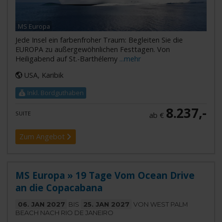
MS Europa
Jede Insel ein farbenfroher Traum: Begleiten Sie die
EUROPA zu außergewöhnlichen Festtagen. Von
Heiligabend auf St.-Barthélemy
...mehr
USA, Karibik
Inkl. Bordguthaben
8.237,-
SUITE
ab €
Zum Angebot
MS Europa » 19 Tage Vom Ocean Drive
an die Copacabana
06. JAN 2027
BIS
25. JAN 2027
VON WEST PALM
BEACH NACH RIO DE JANEIRO