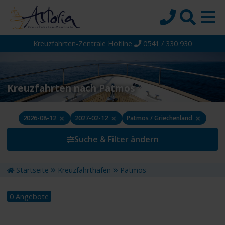
Kreuzfahrten-Zentrale Hotline
0541 / 330 930
Startseite
Top-Angebote
Reiseziele
Kreuzfahrten nach Patmos
Themen
×
×
×
2026-08-12
2027-02-12
Patmos / Griechenland
Reedereien
Suche & Filter ändern
Schiffe
Über uns
Startseite
Kreuzfahrthäfen
Patmos
Wissen
0 Angebote
Suche