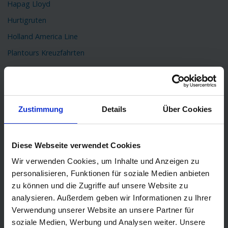
Hapag Lloyd
Hurtigruten
Holland America Line
Plantours Kreuzfahrten
TOP Reiseziele
Karibik Kreuzfahrt
Orient Kreuzfahrt
Zustimmung
Details
Über Cookies
Kreuzfahrt Mittelmeer
Ostsee Kreuzfahrt
Diese Webseite verwendet Cookies
Kreuzfahrt Kanaren
Wir verwenden Cookies, um Inhalte und Anzeigen zu
Kreuzfahrt Nordkap
personalisieren, Funktionen für soziale Medien anbieten
zu können und die Zugriffe auf unsere Website zu
Kreuzfahrt Asien
analysieren. Außerdem geben wir Informationen zu Ihrer
Kreuzfahrt Island
Verwendung unserer Website an unsere Partner für
Kreuzfahrt Südamerika
soziale Medien, Werbung und Analysen weiter. Unsere