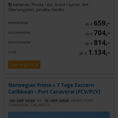
Bahamas, Florida, USA, Grand Cayman, Brit.
Überseegebiet, Jamaika, Mexiko
659,-
INNENKABINE
ab €
704,-
AUSSENKABINE
ab €
814,-
BALKONKABINE
ab €
1.134,-
SUITE
ab €
Zum Angebot
Norwegian Prima » 7 Tage Eastern
Caribbean - Port Canaveral (PCV/PCV)
06. SEP 2026
BIS
13. SEP 2026
AB/BIS PORT
CANAVERAL (ORLANDO)