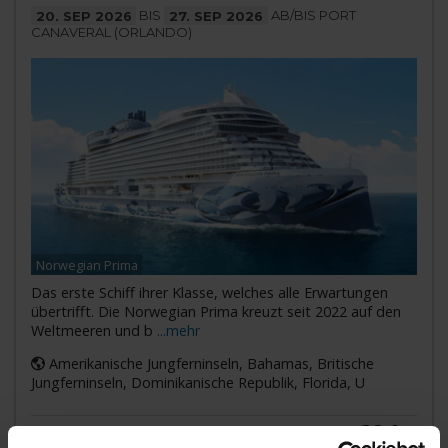
20. SEP 2026
BIS
27. SEP 2026
AB/BIS PORT
CANAVERAL (ORLANDO)
Norwegian Prima
Das erste Schiff ihrer Klasse, welches alle Erwartungen
übertrifft. Die Norwegian Prima kreuzt seit 2022 auf den
Weltmeeren und b
...mehr
Amerikanische Jungferninseln, Bahamas, Britische
Jungferninseln, Dominikanische Republik, Florida, U
621,-
INNENKABINE
ab €