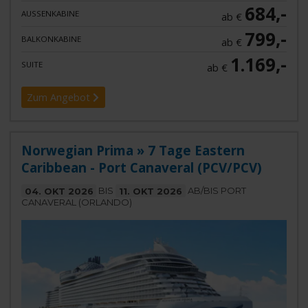
684,-
AUSSENKABINE
ab €
799,-
BALKONKABINE
ab €
1.169,-
SUITE
ab €
Zum Angebot
Norwegian Prima » 7 Tage Eastern
Caribbean - Port Canaveral (PCV/PCV)
04. OKT 2026
BIS
11. OKT 2026
AB/BIS PORT
CANAVERAL (ORLANDO)