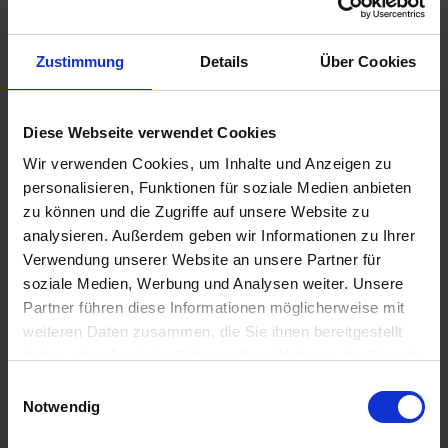
711,-
AUSSENKABINE
ab €
911,-
BALKONKABINE
Zustimmung
Details
Über Cookies
ab €
1.251,-
SUITE
ab €
Diese Webseite verwendet Cookies
Zum Angebot
Wir verwenden Cookies, um Inhalte und Anzeigen zu
personalisieren, Funktionen für soziale Medien anbieten
zu können und die Zugriffe auf unsere Website zu
AIDAdiva » 12 Tage Florida & Bahamas
analysieren. Außerdem geben wir Informationen zu Ihrer
ab New York
Verwendung unserer Website an unsere Partner für
23. SEP 2026
BIS
05. OKT 2026
AB/BIS NEW YORK
soziale Medien, Werbung und Analysen weiter. Unsere
CITY
Partner führen diese Informationen möglicherweise mit
weiteren Daten zusammen, die Sie ihnen bereitgestellt
haben oder die sie im Rahmen Ihrer Nutzung der Dienste
gesammelt haben.
Einwilligungsauswahl
Notwendig