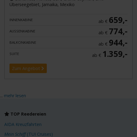
Überseegebiet, Jamaika, Mexiko
659,-
INNENKABINE
ab €
774,-
AUSSENKABINE
ab €
944,-
BALKONKABINE
ab €
1.359,-
SUITE
ab €
Zum Angebot
...
mehr lesen
TOP Reedereien
AIDA Kreuzfahrten
Mein Schiff
(TUI Cruises)