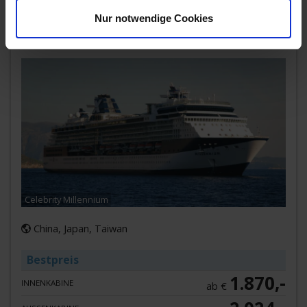
JAPAN & TAIWAN KREUZFAHRT
Nur notwendige Cookies
29. OKT 2026
BIS
12. NOV 2026
VON TOKYO
(YOKOHAMA) NACH HONGKONG
Celebrity Millennium
China, Japan, Taiwan
Bestpreis
1.870,-
INNENKABINE
ab €