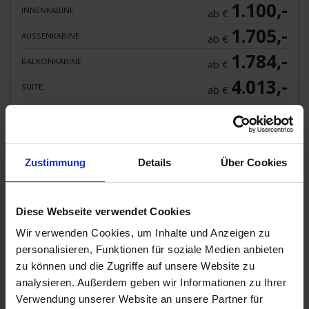
1.100,-
INNENKABINE
ab €
1.705,-
AUSSENKABINE
ab €
1.784,-
BALKONKABINE
ab €
4.013,-
SUITE
ab €
Zum Angebot
Zustimmung
Details
Über Cookies
Celebrity Millennium » 12 Tage BEST OF
JAPAN KREUZFAHRT
Diese Webseite verwendet Cookies
17. OKT 2026
BIS
29. OKT 2026
AB/BIS TOKYO
(YOKOHAMA)
Wir verwenden Cookies, um Inhalte und Anzeigen zu
personalisieren, Funktionen für soziale Medien anbieten
zu können und die Zugriffe auf unsere Website zu
analysieren. Außerdem geben wir Informationen zu Ihrer
Verwendung unserer Website an unsere Partner für