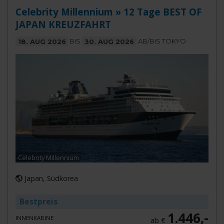
Celebrity Millennium » 12 Tage BEST OF
JAPAN KREUZFAHRT
18. AUG 2026
BIS
30. AUG 2026
AB/BIS TOKYO
Celebrity Millennium
Japan, Südkorea
Bestpreis
1.446,-
INNENKABINE
ab €