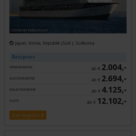
Celebrity Millennium
Japan, Korea, Republik (Süd-), Südkorea
Bestpreis
2.004,-
INNENKABINE
ab €
2.694,-
AUSSENKABINE
ab €
4.125,-
BALKONKABINE
ab €
12.102,-
SUITE
ab €
Zum Angebot