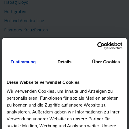
Hapag Lloyd
Hurtigruten
Holland America Line
Plantours Kreuzfahrten
TOP Reiseziele
Karibik Kreuzfahrt
Orient Kreuzfahrt
Zustimmung
Details
Über Cookies
Kreuzfahrt Mittelmeer
Ostsee Kreuzfahrt
Diese Webseite verwendet Cookies
Kreuzfahrt Kanaren
Wir verwenden Cookies, um Inhalte und Anzeigen zu
Kreuzfahrt Nordkap
personalisieren, Funktionen für soziale Medien anbieten
zu können und die Zugriffe auf unsere Website zu
Kreuzfahrt Asien
analysieren. Außerdem geben wir Informationen zu Ihrer
Kreuzfahrt Island
Verwendung unserer Website an unsere Partner für
Kreuzfahrt Südamerika
soziale Medien, Werbung und Analysen weiter. Unsere