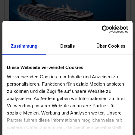
Zustimmung
Details
Über Cookies
Norwegian Spirit
Machen Sie sich bereit an Bord der Norwegian Spirit
Diese Webseite verwendet Cookies
maximale Entspannung und Luxus zu erleben. Das 2020
umfassend renovierte Schif
...mehr
Wir verwenden Cookies, um Inhalte und Anzeigen zu
Australien, Neuseeland
personalisieren, Funktionen für soziale Medien anbieten
zu können und die Zugriffe auf unsere Website zu
1.725,-
analysieren. Außerdem geben wir Informationen zu Ihrer
INNENKABINE
ab €
Verwendung unserer Website an unsere Partner für
2.306,-
AUSSENKABINE
ab €
soziale Medien, Werbung und Analysen weiter. Unsere
4.890,-
Partner führen diese Informationen möglicherweise mit
BALKONKABINE
ab €
weiteren Daten zusammen, die Sie ihnen bereitgestellt
15.065,-
SUITE
ab €
haben oder die sie im Rahmen Ihrer Nutzung der Dienste