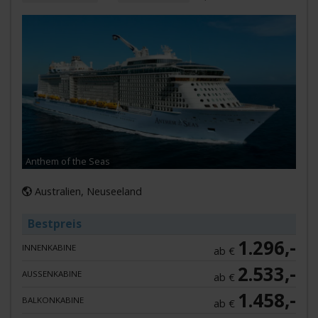
Anthem of the Seas
Australien, Neuseeland
Bestpreis
1.296,-
INNENKABINE
ab €
2.533,-
AUSSENKABINE
ab €
1.458,-
BALKONKABINE
ab €