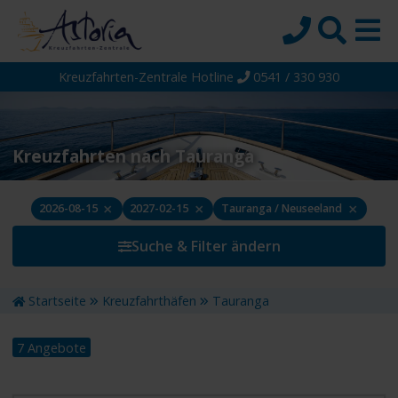
Kreuzfahrten-Zentrale Hotline
0541 / 330 930
Startseite
Top-Angebote
Reiseziele
Kreuzfahrten nach Tauranga
Themen
×
×
×
2026-08-15
2027-02-15
Tauranga / Neuseeland
Reedereien
Suche & Filter ändern
Schiffe
Über uns
Startseite
Kreuzfahrthäfen
Tauranga
Wissen
7 Angebote
Suche