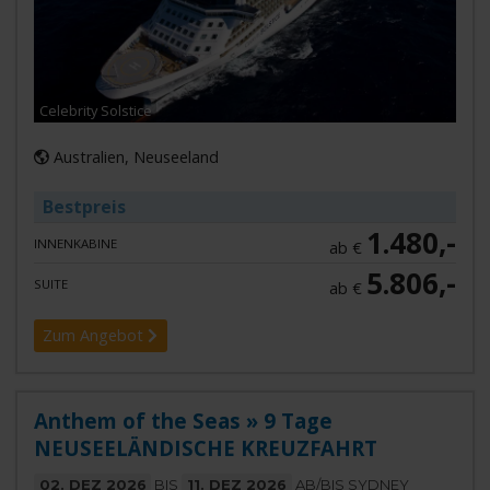
Celebrity Solstice
Australien, Neuseeland
Bestpreis
1.480,-
INNENKABINE
ab €
5.806,-
SUITE
ab €
Zum Angebot
Anthem of the Seas » 9 Tage
NEUSEELÄNDISCHE KREUZFAHRT
02. DEZ 2026
BIS
11. DEZ 2026
AB/BIS SYDNEY