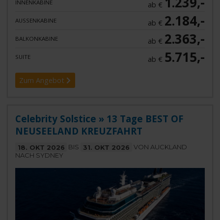
1.239,-
INNENKABINE
ab €
2.184,-
AUSSENKABINE
ab €
2.363,-
BALKONKABINE
ab €
5.715,-
SUITE
ab €
Zum Angebot
Celebrity Solstice » 13 Tage BEST OF
NEUSEELAND KREUZFAHRT
18. OKT 2026
BIS
31. OKT 2026
VON AUCKLAND
NACH SYDNEY