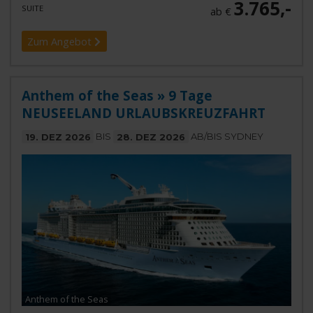
3.765,-
SUITE
ab €
Zum Angebot
Anthem of the Seas » 9 Tage
NEUSEELAND URLAUBSKREUZFAHRT
19. DEZ 2026
BIS
28. DEZ 2026
AB/BIS SYDNEY
Anthem of the Seas