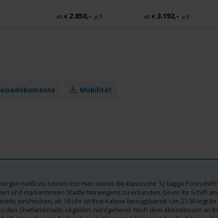
2.850,-
3.192,-
ab
€
p.P.
ab
€
p.P.
eisedokumente
Mobilität
 Bergen heißt es: Leinen los! Hier startet die klassische 12-tägige Postschif
ten und markantesten Städte Norwegens zu erkunden, bevor Ihr Schiff am
eits einchecken, ab 18 Uhr ist Ihre Kabine bezugsbereit. Um 21:30 legt Ihr 
 zu den Shetlandinseln segelten, nordgehend. Nach dem Abendessen an B