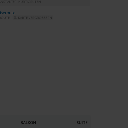
ANSTALTER: HURTIGRUTEN
ROUTE -
KARTE VERGRÖSSERN
rdnorge - Explorer Bar and Panorama Lounge
BALKON
SUITE