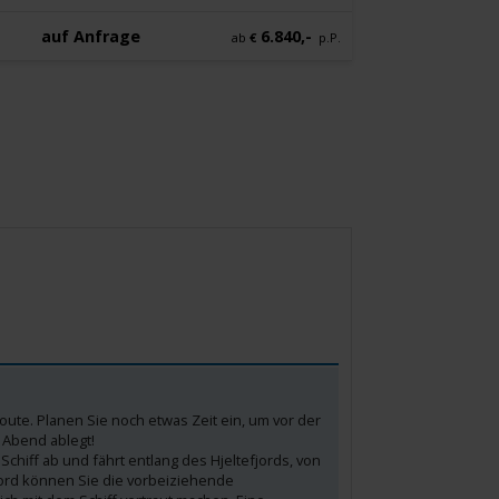
auf Anfrage
6.840,-
ab
€
p.P.
froute. Planen Sie noch etwas Zeit ein, um vor der
 Abend ablegt!
Schiff ab und fährt entlang des Hjeltefjords, von
ord können Sie die vorbeiziehende