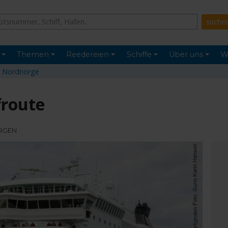
Themen
Reedereien
Schiffe
Über uns
W
 Nordnorge
froute
ERGEN