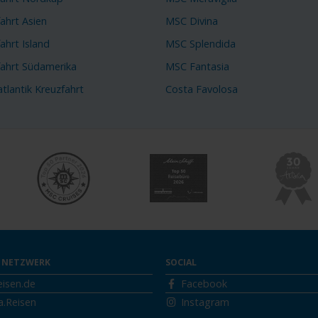
ahrt Asien
MSC Divina
ahrt Island
MSC Splendida
fahrt Südamerika
MSC Fantasia
tlantik Kreuzfahrt
Costa Favolosa
 NETZWERK
SOCIAL
eisen.de
Facebook
a.Reisen
Instagram