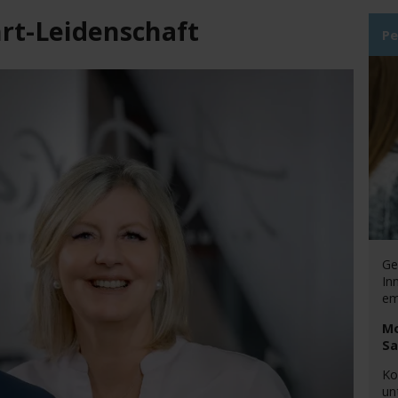
hrt-Leidenschaft
Pe
Ge
In
em
Mo
Sa
Ko
un