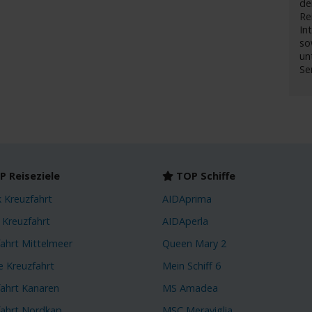
de
R
In
so
un
Se
 Reiseziele
TOP Schiffe
k Kreuzfahrt
AIDAprima
 Kreuzfahrt
AIDAperla
fahrt Mittelmeer
Queen Mary 2
e Kreuzfahrt
Mein Schiff 6
fahrt Kanaren
MS Amadea
fahrt Nordkap
MSC Meraviglia