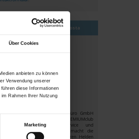
EMIUMclub Partner by AIDA & Costa
Über Cookies
 Medien anbieten zu können
hrer Verwendung unserer
 führen diese Informationen
ie im Rahmen Ihrer Nutzung
it Beginn ist die Astoria Reisebüro GmbH
ank Ihnen AIDA & Costa PREMIUMclub
rtner! Ein erstklassiger Service und
Marketing
rausragende Produktkenntnisse macht die
toria Kreuzfahrten-Zentrale zu Ihren Helden