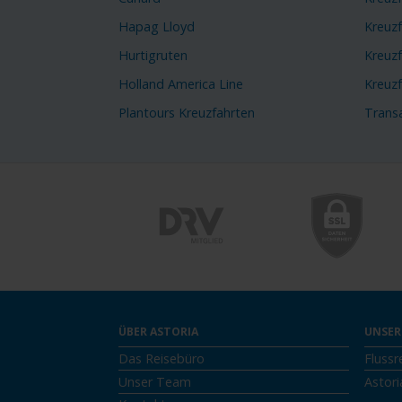
Hapag Lloyd
Kreuzf
Hurtigruten
Kreuzf
Holland America Line
Kreuz
Plantours Kreuzfahrten
Transa
ÜBER ASTORIA
UNSER
Das Reisebüro
Flussr
Unser Team
Astori