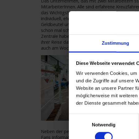
Das Unternehmen, das mit zwei Mitarbeitern star
MitarbeiterInnen. Alle sind erfahrene Kreuzfah
das Wichtigste“, betont Büroleiterin Susanne B
individuell, ehrlich und persönlich betreut. Dar
Geldbeutel und für jedes Interesse gibt es das r
schon mal schnell die Übersicht verlieren. Aber 
Zentrale haben Antworten auf alle Kreuzfahrer-
ihrer Reise da“, sagt Thomas Rolf. Und damit d
Zustimmung
auch am Wochenende erreichbar.
Diese Webseite verwendet 
Wir verwenden Cookies, um I
und die Zugriffe auf unsere 
Website an unsere Partner fü
möglicherweise mit weiteren
der Dienste gesammelt habe
Einwilligungsauswahl
Notwendig
Neben der persönlichen Beratung vor Ort im Rei
Fans Informationen auf www.kreuzfahrten-zent