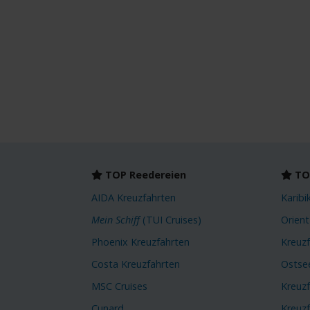
TOP Reedereien
TOP
AIDA Kreuzfahrten
Karibi
Mein Schiff
(TUI Cruises)
Orient
Phoenix Kreuzfahrten
Kreuz
Costa Kreuzfahrten
Ostse
MSC Cruises
Kreuz
Cunard
Kreuz