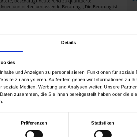
tete, beschäftigt heute rund 30 qualifizierte
rerInnen und bieten umfassende Beratung. „Die Beratung ist
lom „Derjenige, der Kontakt zu uns aufnimmt, wird sehr
auf legen wir Wert.“ Denn: „Für jeden Geschmack, für jeden
ichtige Schiff und die richtige Route.“ Da können Kreuzfahrer
PR
die geschulten MitarbeiterInnen der Astoria Kreuzfahrten-
Fragen. „Wir sind für unsere Kunden vor, während und nach
ie Traumreise direkt gebucht werden kann, sind die Experten
Details
Cookies
nhalte und Anzeigen zu personalisieren, Funktionen für soziale
Website zu analysieren. Außerdem geben wir Informationen zu I
r soziale Medien, Werbung und Analysen weiter. Unsere Partner
 Daten zusammen, die Sie ihnen bereitgestellt haben oder die s
n.
Se
d
Pa
Präferenzen
Statistiken
he
sebüro in der Osnabrücker Altstadt, erhalten Kreuzfahrt-
As
rale.de und
www.flussreisen.de
aber auch per Newsletter, auf