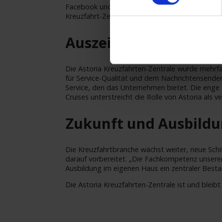
Facebook und Instagram. Neu ist außerdem di
Kreuzfahrt-Zeitung nach fast 10 Jahren Ende 202
Auszeichnungen und
Die Astoria Kreuzfahrten-Zentrale wurde mehrf
für Service-Qualität und dem Nachrichtensender
Service, den das Unternehmen bietet. Die eng
Cruises unterstreicht die Rolle von Astoria als ve
Zukunft und Ausbild
Die Kreuzfahrtbranche wächst weiter, neue Schif
darauf vorbereitet. „Die Fachkompetenz unserer 
Ausbildung im eigenen Haus ein zentraler Best
Die Astoria Kreuzfahrten-Zentrale ist und bleibt