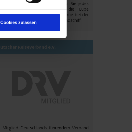
r Meere. Die Mitarbeiter haben für Sie jedes
hiff der AIDA Flotte unter die Lupe
nommen und unterstützen Sie gerne bei der
che nach Ihrem perfekten Kussmundschiff.
Cookies zulassen
utscher Reiseverband e.V.
s Mitglied Deutschlands führendem Verband