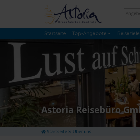
Startseite
Top-Angebote
Reiseziele
Astoria Reisebüro G
Startseite
Über uns