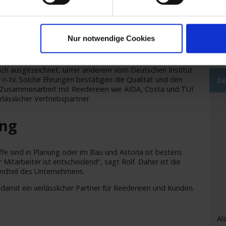
de
e Landingpage
astoria.reisen
, nachdem die Produktion der
Sc
3 eingestellt wurde.
ge
Su
 Anerkennung
Nur notwendige Cookies
ach ausgezeichnet, unter anderem vom Deutschen Institut
 n-tv. Solche Ehrungen bestätigen die Qualität und den
De
e Zusammenarbeit mit Reedereien wie AIDA, Costa und TUI
rlässlicher Vertriebspartner.
ung
fe sind in Planung oder im Bau und Astoria ist bestens
Mitarbeiter ist entscheidend“, sagt Rolf. Daher ist die
andteil des Unternehmens.
 damit ein verlässlicher Partner für Reedereien und Kunden.
Al