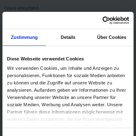
Orient Kreuzfahrt
Kreuzfahrt Mittelmeer
Ostsee Kreuzfahrt
Kreuzfahrt Kanaren
Zustimmung
Details
Über Cookies
Kreuzfahrt Nordkap
Kreuzfahrt Asien
Diese Webseite verwendet Cookies
Kreuzfahrt Island
Wir verwenden Cookies, um Inhalte und Anzeigen zu
personalisieren, Funktionen für soziale Medien anbieten
Kreuzfahrt Südamerika
zu können und die Zugriffe auf unsere Website zu
Transatlantik Kreuzfahrt
analysieren. Außerdem geben wir Informationen zu Ihrer
Verwendung unserer Website an unsere Partner für
TOP Schiffe
soziale Medien, Werbung und Analysen weiter. Unsere
AIDAprima
Partner führen diese Informationen möglicherweise mit
AIDAperla
weiteren Daten zusammen, die Sie ihnen bereitgestellt
haben oder die sie im Rahmen Ihrer Nutzung der Dienste
Queen Mary 2
gesammelt haben.
Einwilligungsauswahl