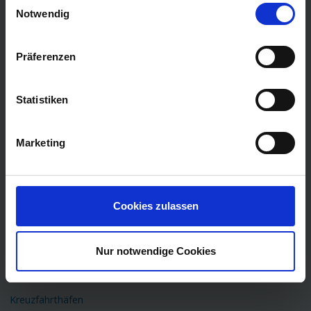
Mein Schiff 6
Notwendig
MS Amadea
MSC Meraviglia
Präferenzen
MSC Divina
MSC Splendida
Statistiken
MSC Fantasia
Costa Favolosa
Marketing
TOP Themen
Flusskreuzfahrten
Cookies zulassen
Kreuzfahrtschiffe
Minikreuzfahrten
Nur notwendige Cookies
Last Minute Kreuzfahrten
Familienkreuzfahrt
Kreuzfahrthäfen