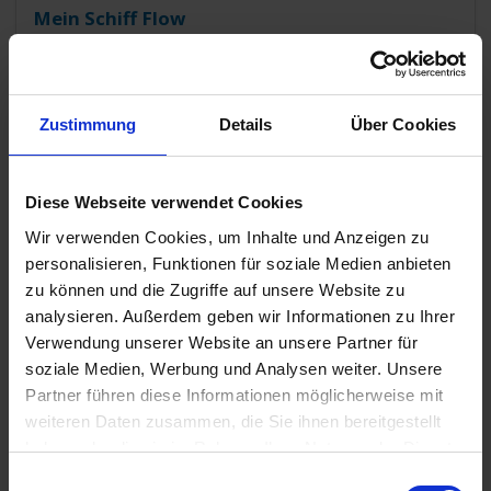
Mein Schiff Flow
Meter Länge
Baujahr: 2025
Zustimmung
Details
Über Cookies
Passagiere: 3948
Zu den Angeboten
Diese Webseite verwendet Cookies
Wir verwenden Cookies, um Inhalte und Anzeigen zu
personalisieren, Funktionen für soziale Medien anbieten
zu können und die Zugriffe auf unsere Website zu
analysieren. Außerdem geben wir Informationen zu Ihrer
Verwendung unserer Website an unsere Partner für
soziale Medien, Werbung und Analysen weiter. Unsere
Partner führen diese Informationen möglicherweise mit
weiteren Daten zusammen, die Sie ihnen bereitgestellt
haben oder die sie im Rahmen Ihrer Nutzung der Dienste
gesammelt haben.
Einwilligungsauswahl