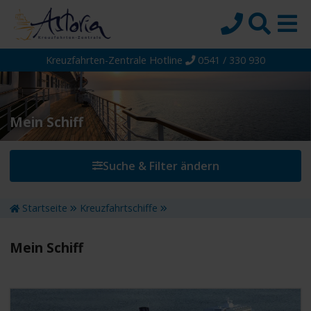
Kreuzfahrten-Zentrale Hotline
0541 / 330 930
Startseite
Top-Angebote
Reiseziele
Mein Schiff
Themen
Suche & Filter ändern
Reedereien
Schiffe
Startseite
Kreuzfahrtschiffe
Über uns
Mein Schiff
Wissen
Suche