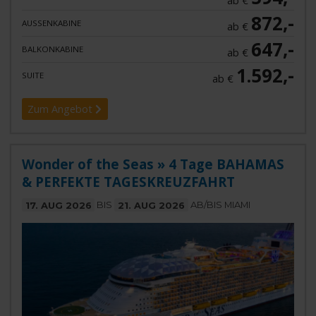
ab €
872,-
AUSSENKABINE
ab €
647,-
BALKONKABINE
ab €
1.592,-
SUITE
ab €
Zum Angebot
Wonder of the Seas » 4 Tage BAHAMAS
& PERFEKTE TAGESKREUZFAHRT
17. AUG 2026
BIS
21. AUG 2026
AB/BIS MIAMI