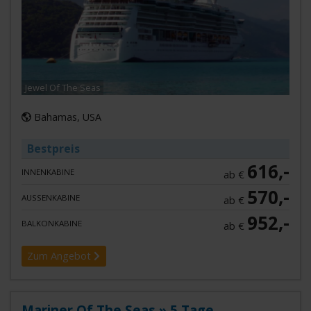
Jewel Of The Seas
Bahamas, USA
Bestpreis
616,-
INNENKABINE
ab €
570,-
AUSSENKABINE
ab €
952,-
BALKONKABINE
ab €
Zum Angebot
Mariner Of The Seas » 5 Tage