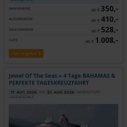
350,-
INNENKABINE
ab €
410,-
AUSSENKABINE
ab €
528,-
BALKONKABINE
ab €
1.008,-
SUITE
ab €
Zum Angebot
Jewel Of The Seas » 4 Tage BAHAMAS &
PERFEKTE TAGESKREUZFAHRT
17. AUG 2026
BIS
21. AUG 2026
AB/BIS FORT
LAUDERDALE