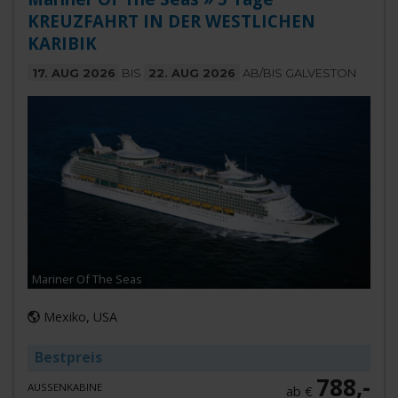
KREUZFAHRT IN DER WESTLICHEN
KARIBIK
17. AUG 2026
BIS
22. AUG 2026
AB/BIS GALVESTON
Mariner Of The Seas
Mexiko, USA
Bestpreis
788,-
AUSSENKABINE
ab €