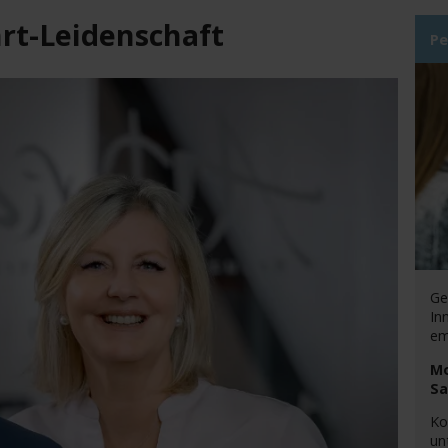
hrt-Leidenschaft
Pe
Ge
In
em
Mo
Sa
Ko
un