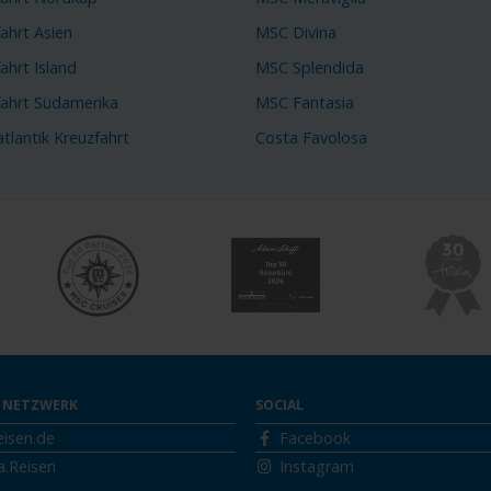
ahrt Asien
MSC Divina
ahrt Island
MSC Splendida
fahrt Südamerika
MSC Fantasia
tlantik Kreuzfahrt
Costa Favolosa
 NETZWERK
SOCIAL
eisen.de
Facebook
a.Reisen
Instagram