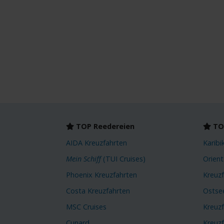
TOP Reedereien
TOP
AIDA Kreuzfahrten
Karibi
Mein Schiff
(TUI Cruises)
Orient
Phoenix Kreuzfahrten
Kreuz
Costa Kreuzfahrten
Ostse
MSC Cruises
Kreuz
Cunard
Kreuz