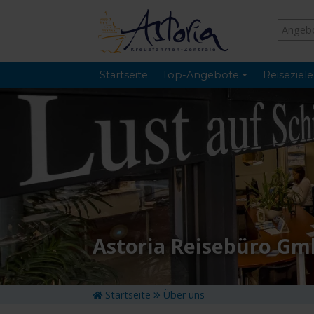
Startseite
Top-Angebote
Reiseziele
Astoria Reisebüro G
Startseite
Über uns