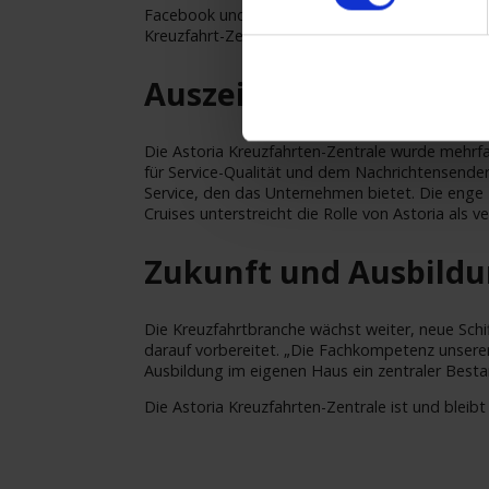
Facebook und Instagram. Neu ist außerdem di
Kreuzfahrt-Zeitung nach fast 10 Jahren Ende 202
Auszeichnungen und
Die Astoria Kreuzfahrten-Zentrale wurde mehrf
für Service-Qualität und dem Nachrichtensender
Service, den das Unternehmen bietet. Die eng
Cruises unterstreicht die Rolle von Astoria als ve
Zukunft und Ausbild
Die Kreuzfahrtbranche wächst weiter, neue Schif
darauf vorbereitet. „Die Fachkompetenz unserer 
Ausbildung im eigenen Haus ein zentraler Best
Die Astoria Kreuzfahrten-Zentrale ist und bleibt