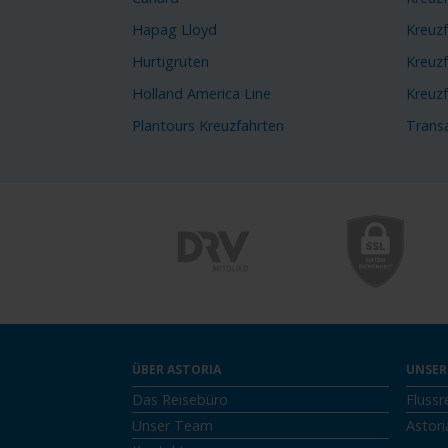
Hapag Lloyd
Kreuzf
Hurtigruten
Kreuzf
Holland America Line
Kreuz
Plantours Kreuzfahrten
Transa
ÜBER ASTORIA
UNSER
Das Reisebüro
Flussr
Unser Team
Astori