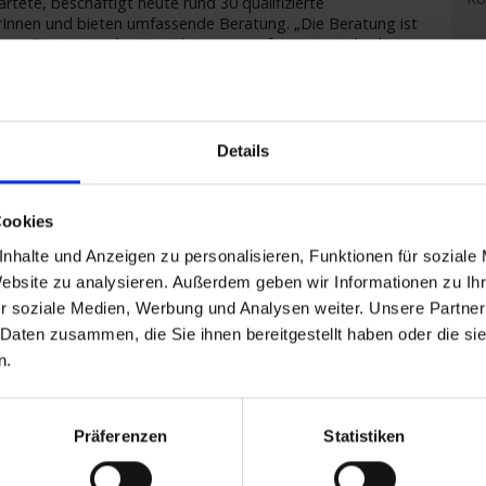
tete, beschäftigt heute rund 30 qualifizierte
rerInnen und bieten umfassende Beratung. „Die Beratung ist
lom „Derjenige, der Kontakt zu uns aufnimmt, wird sehr
auf legen wir Wert.“ Denn: „Für jeden Geschmack, für jeden
ichtige Schiff und die richtige Route.“ Da können Kreuzfahrer
PR
die geschulten MitarbeiterInnen der Astoria Kreuzfahrten-
Fragen. „Wir sind für unsere Kunden vor, während und nach
ie Traumreise direkt gebucht werden kann, sind die Experten
Details
Cookies
nhalte und Anzeigen zu personalisieren, Funktionen für soziale
Website zu analysieren. Außerdem geben wir Informationen zu I
r soziale Medien, Werbung und Analysen weiter. Unsere Partner
 Daten zusammen, die Sie ihnen bereitgestellt haben oder die s
n.
Se
d
Pa
Präferenzen
Statistiken
he
sebüro in der Osnabrücker Altstadt, erhalten Kreuzfahrt-
As
rale.de und
www.flussreisen.de
aber auch per Newsletter, auf