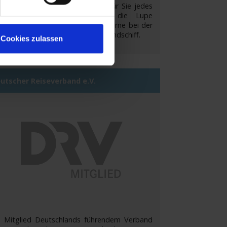
r Meere. Die Mitarbeiter haben für Sie jedes
hiff der AIDA Flotte unter die Lupe
nommen und unterstützen Sie gerne bei der
che nach Ihrem perfekten Kussmundschiff.
Cookies zulassen
utscher Reiseverband e.V.
s Mitglied Deutschlands führendem Verband