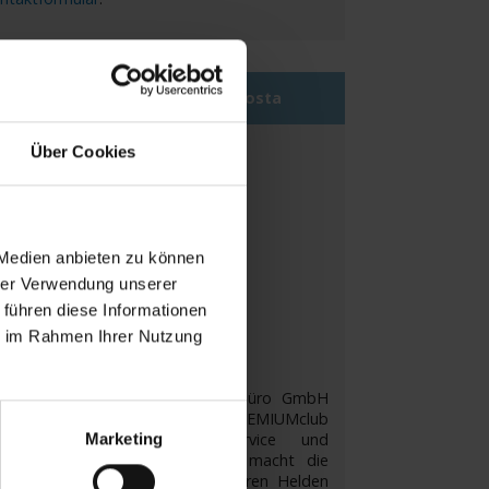
EMIUMclub Partner by AIDA & Costa
Über Cookies
 Medien anbieten zu können
hrer Verwendung unserer
 führen diese Informationen
ie im Rahmen Ihrer Nutzung
it Beginn ist die Astoria Reisebüro GmbH
ank Ihnen AIDA & Costa PREMIUMclub
rtner! Ein erstklassiger Service und
Marketing
rausragende Produktkenntnisse macht die
toria Kreuzfahrten-Zentrale zu Ihren Helden