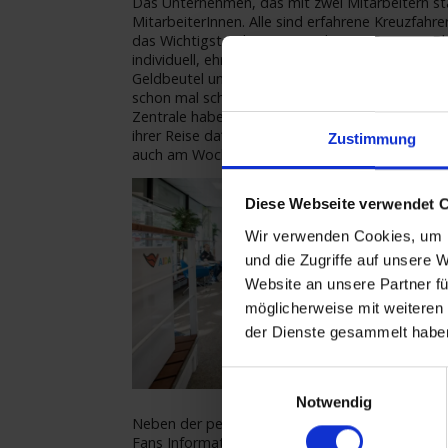
Das Unternehmen, das mit zwei Mitarbeitern star
MitarbeiterInnen. Alle sind erfahrene Kreuzfah
das Wichtigste“, betont Büroleiterin Susanne B
individuell, ehrlich und persönlich betreut. Dar
Geldbeutel und für jedes Interesse gibt es das r
schon mal schnell die Übersicht verlieren. Aber 
Zentrale haben Antworten auf alle Kreuzfahrer-
ihrer Reise da“, sagt Thomas Rolf. Und damit d
Zustimmung
auch am Wochenende erreichbar.
Diese Webseite verwendet 
Wir verwenden Cookies, um I
und die Zugriffe auf unsere 
Website an unsere Partner fü
möglicherweise mit weiteren
der Dienste gesammelt habe
Einwilligungsauswahl
Notwendig
Neben der persönlichen Beratung vor Ort im Rei
Fans Informationen auf www.kreuzfahrten-zent