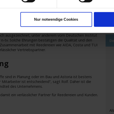
de
e Landingpage
astoria.reisen
, nachdem die Produktion der
Sc
3 eingestellt wurde.
ge
Su
 Anerkennung
Nur notwendige Cookies
ach ausgezeichnet, unter anderem vom Deutschen Institut
 n-tv. Solche Ehrungen bestätigen die Qualität und den
De
e Zusammenarbeit mit Reedereien wie AIDA, Costa und TUI
rlässlicher Vertriebspartner.
ung
fe sind in Planung oder im Bau und Astoria ist bestens
Mitarbeiter ist entscheidend“, sagt Rolf. Daher ist die
andteil des Unternehmens.
 damit ein verlässlicher Partner für Reedereien und Kunden.
Al