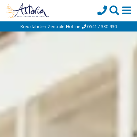
Kreuzfahrten-Zentrale Hotline
0541 / 330 930
Startseite
Top-Angebote
Reiseziele
Themen
Reedereien
Schiffe
Über uns
Wissen
Suche