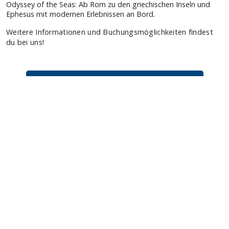
TOP Reedereien
AIDA Kreuzfahrten
Mein Schiff
(TUI Cruises)
Phoenix Kreuzfahrten
Costa Kreuzfahrten
MSC Cruises