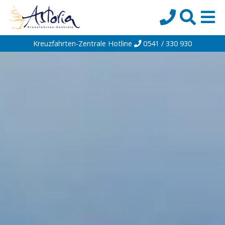
Kreuzfahrten-Zentrale Hotline
0541 / 330 930
Startseite
Top-Angebote
Reiseziele
Themen
Reedereien
Schiffe
Über uns
Wissen
Suche