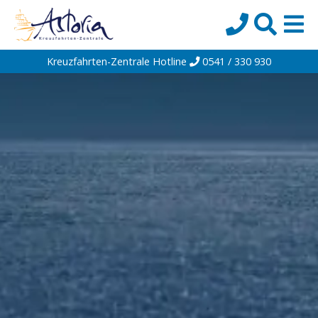
Kreuzfahrten-Zentrale Hotline
0541 / 330 930
Startseite
Top-Angebote
Reiseziele
Themen
Reedereien
Schiffe
Über uns
Wissen
Suche