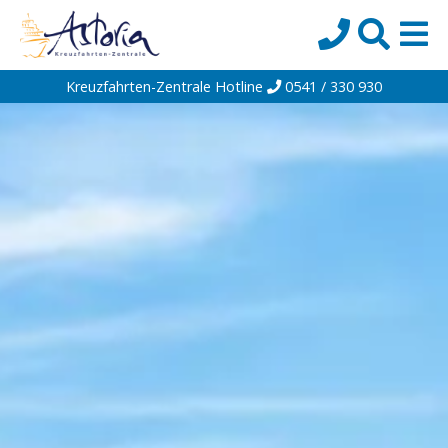
Kreuzfahrten-Zentrale Hotline
0541 / 330 930
Startseite
Top-Angebote
Reiseziele
Themen
Reedereien
Schiffe
Über uns
Wissen
Suche