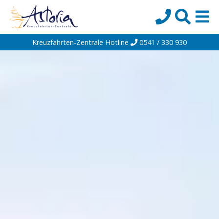
Kreuzfahrten-Zentrale Hotline
0541 / 330 930
Startseite
Top-Angebote
Reiseziele
Themen
Reedereien
Schiffe
Über uns
Wissen
Suche